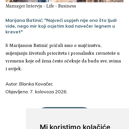
Mamager Intervju
-
Life
-
Business
Marijana Batinić: "Najveći uspjeh nije ono što ljudi
vide, nego mir koji osjetim kad navečer legnem u
krevet"
S Marijanom Batinić pričali smo o majčinstvu,
mijenjanju životnih prioriteta i pronalasku ravnoteže u
vremenu koje od žena često očekuje da budu sve, svima
i uvijek.
Autor:
Blanka Kovačec
Objavljeno: 7. kolovoza 2026.
UČITAJ JOŠ...
Mi koristimo kolačiće