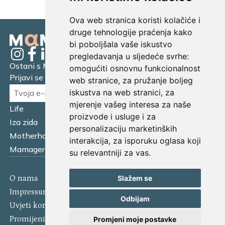
Ova web stranica koristi kolačiće i
druge tehnologije praćenja kako
bi poboljšala vaše iskustvo
pregledavanja u sljedeće svrhe:
Ostani s Mamagerom
omogućiti osnovnu funkcionalnost
Prijavi se na naš newsletter.
web stranice
,
za pružanje boljeg
iskustva na web stranici
,
za
mjerenje vašeg interesa za naše
Life
Financijska pismenost
proizvode i usluge i za
Iza zida
Business
personalizaciju marketinških
Motherhood
Tatager
interakcija
,
za isporuku oglasa koji
Mamager Intervju
Multitasking kitchen
su relevantniji za vas
.
Slažem se
O nama
Kontakt
Impressum
Izjava o kolačićima
Odbijam
Uvjeti korištenja
Politika privatnosti
Promijeni postavke kolačića
Promjeni moje postavke