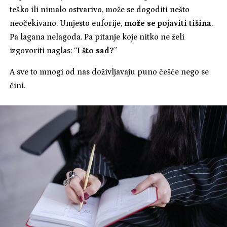
teško ili nimalo ostvarivo, može se dogoditi nešto
neočekivano. Umjesto euforije,
može se pojaviti tišina
.
Pa lagana nelagoda. Pa pitanje koje nitko ne želi
izgovoriti naglas: “
I što sad?
”
A sve to mnogi od nas doživljavaju puno češće nego se
čini.