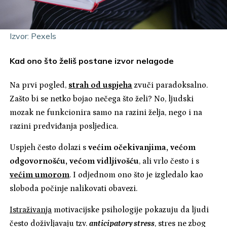
Izvor: Pexels
Kad ono što želiš postane izvor nelagode
Na prvi pogled,
strah od uspjeha
zvuči paradoksalno.
Zašto bi se netko bojao nečega što želi? No, ljudski
mozak ne funkcionira samo na razini želja, nego i na
razini predviđanja posljedica.
Uspjeh često dolazi s
većim očekivanjima, većom
odgovornošću, većom vidljivošću
, ali vrlo često i s
većim umorom
. I odjednom ono što je izgledalo kao
sloboda počinje nalikovati obavezi.
Istraživanja
motivacijske psihologije pokazuju da ljudi
često doživljavaju tzv.
anticipatory stress
, stres ne zbog