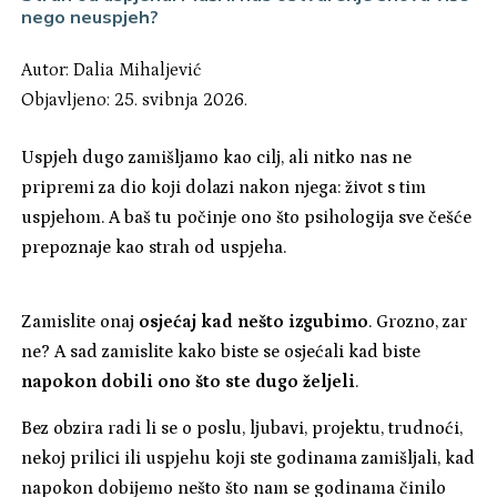
nego neuspjeh?
Autor:
Dalia Mihaljević
Objavljeno: 25. svibnja 2026.
Uspjeh dugo zamišljamo kao cilj, ali nitko nas ne
pripremi za dio koji dolazi nakon njega: život s tim
uspjehom. A baš tu počinje ono što psihologija sve češće
prepoznaje kao strah od uspjeha.
Zamislite onaj
osjećaj kad nešto izgubimo
. Grozno, zar
ne? A sad zamislite kako biste se osjećali kad biste
napokon dobili ono što ste dugo željeli
.
Bez obzira radi li se o poslu, ljubavi, projektu, trudnoći,
nekoj prilici ili uspjehu koji ste godinama zamišljali, kad
napokon dobijemo nešto što nam se godinama činilo