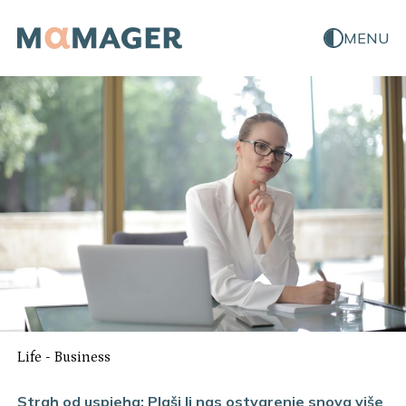
MENU
Life
-
Business
Strah od uspjeha: Plaši li nas ostvarenje snova više