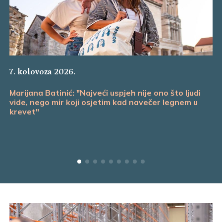
7. kolovoza 2026.
Marijana Batinić: "Najveći uspjeh nije ono što ljudi
vide, nego mir koji osjetim kad navečer legnem u
krevet"