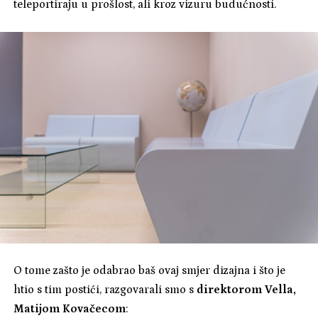
teleportiraju u prošlost, ali kroz vizuru budućnosti.
O tome zašto je odabrao baš ovaj smjer dizajna i što je
htio s tim postići, razgovarali smo s
direktorom Vella,
Matijom Kovačecom
: