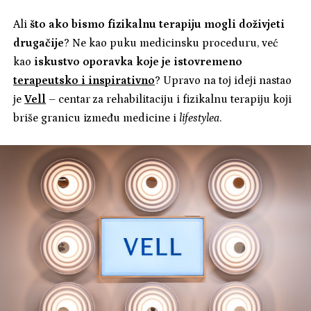
Ali
što ako bismo fizikalnu terapiju mogli doživjeti
drugačije
? Ne kao puku medicinsku proceduru, već
kao
iskustvo oporavka koje je istovremeno
terapeutsko i inspirativno
? Upravo na toj ideji nastao
je
Vell
– centar za rehabilitaciju i fizikalnu terapiju koji
briše granicu između medicine i
lifestylea
.