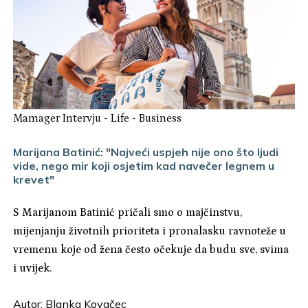
Mamager Intervju
-
Life
-
Business
Marijana Batinić: "Najveći uspjeh nije ono što ljudi
vide, nego mir koji osjetim kad navečer legnem u
krevet"
S Marijanom Batinić pričali smo o majčinstvu,
mijenjanju životnih prioriteta i pronalasku ravnoteže u
vremenu koje od žena često očekuje da budu sve, svima
i uvijek.
Autor:
Blanka Kovačec