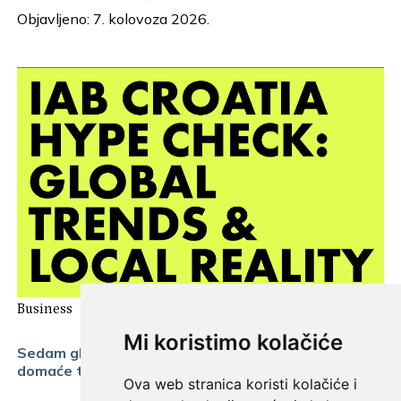
Objavljeno: 7. kolovoza 2026.
Business
Mi koristimo kolačiće
Sedam globalnih trendova o kojima svi pričaju - je li
domaće tržište stvarno spremno za njih?
Ova web stranica koristi kolačiće i