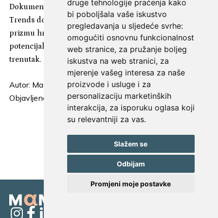
druge tehnologije praćenja kako
Dokument radne skupine IAB-a Croatia Predictions &
bi poboljšala vaše iskustvo
Trends donosi procjenu sedam globalnih trendova kroz
pregledavanja u sljedeće svrhe:
prizmu hrvatskog tržišta, pokazujući koji imaju
omogućiti osnovnu funkcionalnost
potencijal za stvarnu primjenu, a koji još čekaju svoj
web stranice
,
za pružanje boljeg
trenutak.
iskustva na web stranici
,
za
mjerenje vašeg interesa za naše
proizvode i usluge i za
Autor:
Mamager
personalizaciju marketinških
Objavljeno: 5. kolovoza 2026.
interakcija
,
za isporuku oglasa koji
su relevantniji za vas
.
UČITAJ JOŠ...
Slažem se
Odbijam
Promjeni moje postavke