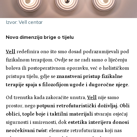
Izvor: Vell centar
Nova dimenzija brige o tijelu
Vell
redefinira ono što smo dosad podrazumijevali pod
fizikalnom terapijom. Ovdje se ne radi samo o liječenju
bolova ili postoperativnom oporavku, već o holističkom
pristupu tijelu, gdje se
znanstveni pristup fizikalne
terapije spaja s filozofijom ugode i dugoročne njege
.
Od trenutka kada zakoračite unutra,
Vell
nije samo
prostor, nego
potpuni retrofuturistički doživljaj. Obli
oblici, tople boje i taktilni materijali
stvaraju osjećaj
sigurnosti i smirenosti, dok
estetika interijera donosi
neočekivani
twist
: elemente retrofuturizma koji nas