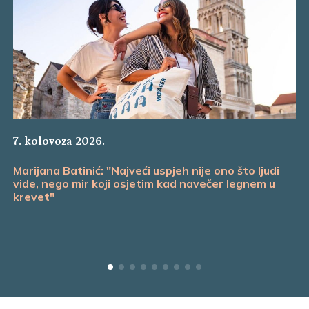
7. kolovoza 2026.
Marijana Batinić: "Najveći uspjeh nije ono što ljudi
vide, nego mir koji osjetim kad navečer legnem u
krevet"