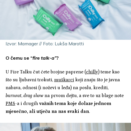
Izvor: Mamager // Foto: Lukša Marotti
O čemu se “
fire talk-a”
?
U Fire Talku čut ćete brojne paprene (
chilly
) teme kao
što su ljubavni trokuti,
muškarci
koji znaju što je javna
nabava, odnosi (i noževi u leđa) na poslu, krediti,
burnout
,
drag show
na prvom dejtu, a sve to uz blage note
PMS
-a i drugih
važnih tema koje dolaze jednom
mjesečno, ali utječu na nas svaki dan
.