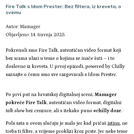
Fire Talk s Idom Prester: Bez filtera, iz kreveta, o
svemu
Autor:
Mamager
Objavljeno: 14. travnja 2025.
Pokrenuli smo Fire Talk, autentičan video format koji
bez srama ulazi u teme o kojima se inače šuti – i to
doslovno iz kreveta. U prvoj epizodi, powered by Chilly
saznajte o čemu smo sve razgovarali s Idom Prester.
Po prvi put na hrvatskoj digitalnoj sceni,
Mamager
pokreće Fire Talk
, autentičan video format, digitalni
talk show
bez cenzure, ali s itekako puno
#chilly doze
.
Pola sata u ovom slučaju je malo jer kad pričaš
istinu
, ne
treba ti filter, a vrijeme proklizi kroz prste. Jer neke teme