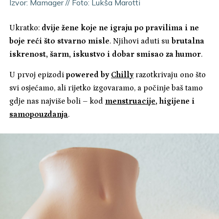
Izvor: Mamager // Foto: Lukša Marotti
Ukratko:
dvije žene koje ne igraju po pravilima i ne
boje reći što stvarno misle
. Njihovi aduti su
brutalna
iskrenost, šarm, iskustvo i dobar smisao za humor
.
U prvoj epizodi
powered by
Chilly
razotkrivaju ono što
svi osjećamo, ali rijetko izgovaramo, a počinje baš tamo
gdje nas najviše boli – kod
menstruacije
, higijene i
samopouzdanja
.