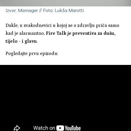
Izvor: Mamager // Foto: Lukša Marotti
Dakle, u svakodnevici u kojoj se o zdravlju priča samo
kad je alarmantno,
Fire Talk je preventiva za dušu,
tijelo - i glavu
.
Pogledajte prvu epizodu: