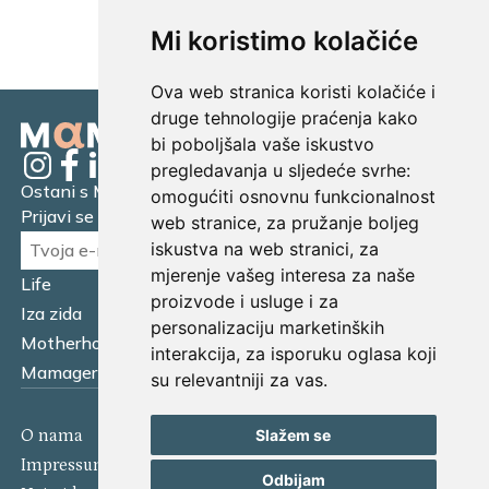
UČITAJ JOŠ...
Mi koristimo kolačiće
Ova web stranica koristi kolačiće i
druge tehnologije praćenja kako
bi poboljšala vaše iskustvo
pregledavanja u sljedeće svrhe:
Ostani s Mamagerom
omogućiti osnovnu funkcionalnost
Prijavi se na naš newsletter.
web stranice
,
za pružanje boljeg
iskustva na web stranici
,
za
mjerenje vašeg interesa za naše
Life
Financijska pismenost
proizvode i usluge i za
Iza zida
Business
personalizaciju marketinških
Motherhood
Tatager
interakcija
,
za isporuku oglasa koji
Mamager Intervju
Multitasking kitchen
su relevantniji za vas
.
Slažem se
O nama
Kontakt
Impressum
Izjava o kolačićima
Odbijam