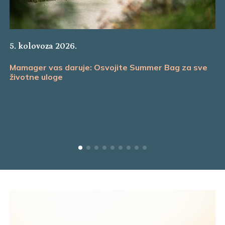
5. kolovoza 2026.
Mamager vas daruje: Osvojite Summer Bag za sve
životne uloge