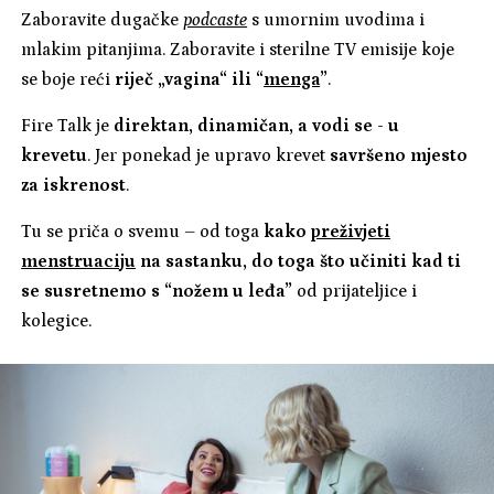
Zaboravite dugačke
podcaste
s umornim uvodima i
mlakim pitanjima. Zaboravite i sterilne TV emisije koje
se boje reći
riječ „vagina“ ili “
menga
”
.
Fire Talk je
direktan, dinamičan, a vodi se - u
krevetu
. Jer ponekad je upravo krevet
savršeno mjesto
za iskrenost
.
Tu se priča o svemu – od toga
kako
preživjeti
menstruaciju
na sastanku, do toga što učiniti kad ti
se susretnemo s “nožem u leđa”
od prijateljice i
kolegice.