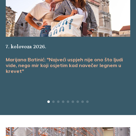
7. kolovoza 2026.
Marijana Batinić: "Najveći uspjeh nije ono što ljudi
vide, nego mir koji osjetim kad navečer legnem u
krevet"