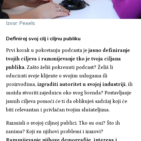
Izvor: Pexels
Definiraj svoj cilj i ciljnu publiku
Prvi korak u pokretanju podcasta je
jasno definiranje
tvojih ciljeva i razumijevanje tko je tvoja ciljana
publika
. Zašto želiš pokrenuti podcast? Želiš li
educirati svoje klijente o svojim uslugama ili
proizvodima,
izgraditi autoritet u svojoj industriji
, ili
možda stvoriti zajednicu oko svog brenda? Postavljanje
jasnih ciljeva pomoći će ti da oblikuješ sadržaj koji će
biti relevantan i privlačan tvojim slušateljima.
Razmisli o svojoj ciljnoj publici. Tko su oni? Što ih
zanima? Koji su njihovi problemi i izazovi?
Razumijevanje njihove demografije, interesa i