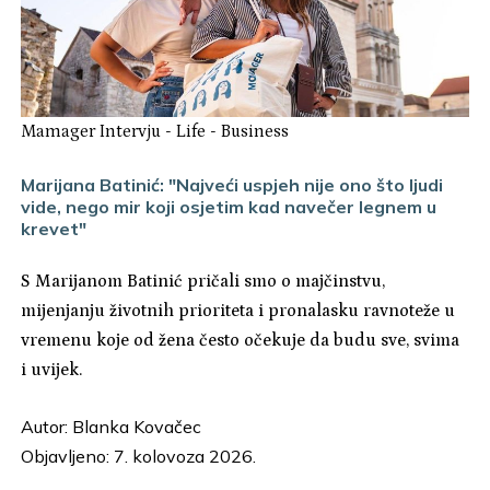
Mamager Intervju
-
Life
-
Business
Marijana Batinić: "Najveći uspjeh nije ono što ljudi
vide, nego mir koji osjetim kad navečer legnem u
krevet"
S Marijanom Batinić pričali smo o majčinstvu,
mijenjanju životnih prioriteta i pronalasku ravnoteže u
vremenu koje od žena često očekuje da budu sve, svima
i uvijek.
Autor:
Blanka Kovačec
Objavljeno: 7. kolovoza 2026.