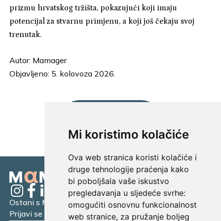
prizmu hrvatskog tržišta, pokazujući koji imaju
potencijal za stvarnu primjenu, a koji još čekaju svoj
trenutak.
Autor:
Mamager
Objavljeno: 5. kolovoza 2026.
UČITAJ JOŠ...
Mi koristimo kolačiće
Ova web stranica koristi kolačiće i
druge tehnologije praćenja kako
bi poboljšala vaše iskustvo
pregledavanja u sljedeće svrhe:
Ostani s Mamagerom
omogućiti osnovnu funkcionalnost
Prijavi se na naš newsletter.
web stranice
,
za pružanje boljeg