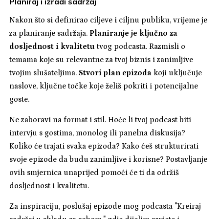
Planiraj i izradi sadržaj
Nakon što si definirao ciljeve i ciljnu publiku, vrijeme je
za planiranje sadržaja.
Planiranje je ključno za
dosljednost i kvalitetu
tvog podcasta. Razmisli o
temama koje su relevantne za tvoj biznis i zanimljive
tvojim slušateljima.
Stvori plan epizoda
koji uključuje
naslove, ključne točke koje želiš pokriti i potencijalne
goste.
Ne zaboravi na format i stil. Hoće li tvoj podcast biti
intervju s gostima, monolog ili panelna diskusija?
Koliko će trajati svaka epizoda? Kako ćeš strukturirati
svoje epizode da budu zanimljive i korisne? Postavljanje
ovih smjernica unaprijed pomoći će ti da održiš
dosljednost i kvalitetu.
Za inspiraciju, poslušaj epizode mog podcasta "Kreiraj