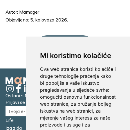
Autor:
Mamager
Objavljeno: 5. kolovoza 2026.
UČITAJ JOŠ...
Mi koristimo kolačiće
Ova web stranica koristi kolačiće i
druge tehnologije praćenja kako
bi poboljšala vaše iskustvo
pregledavanja u sljedeće svrhe:
Ostani s Mamagerom
omogućiti osnovnu funkcionalnost
Prijavi se na naš newsletter.
web stranice
,
za pružanje boljeg
iskustva na web stranici
,
za
mjerenje vašeg interesa za naše
Life
Financijska pismenost
proizvode i usluge i za
Iza zida
Business