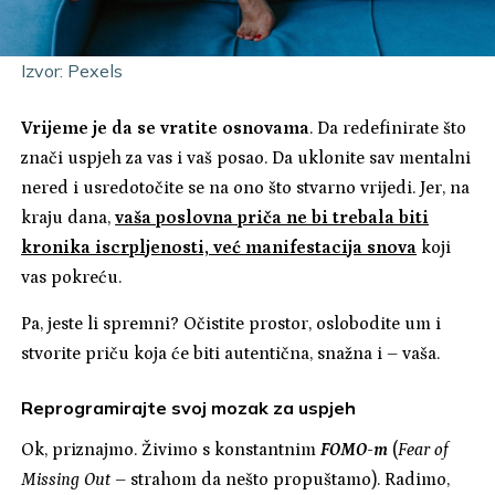
Izvor: Pexels
Vrijeme je da se vratite osnovama
. Da redefinirate što
znači uspjeh za vas i vaš posao. Da uklonite sav mentalni
nered i usredotočite se na ono što stvarno vrijedi. Jer, na
kraju dana,
vaša poslovna priča ne bi trebala biti
kronika iscrpljenosti, već manifestacija snova
koji
vas pokreću.
Pa, jeste li spremni? Očistite prostor, oslobodite um i
stvorite priču koja će biti autentična, snažna i – vaša.
Reprogramirajte svoj mozak za uspjeh
Ok, priznajmo. Živimo s konstantnim
FOMO-m
(
Fear of
Missing Out
– strahom da nešto propuštamo). Radimo,