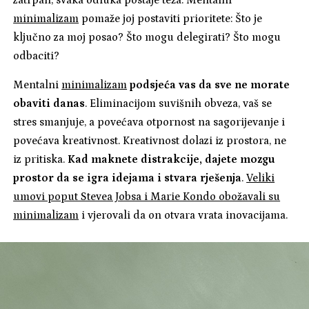
zatrpan, svaka odluka postaje teža. Mentalni
minimalizam
pomaže joj postaviti prioritete: Što je
ključno za moj posao? Što mogu delegirati? Što mogu
odbaciti?
Mentalni
minimalizam
podsjeća vas da sve ne morate
obaviti danas
. Eliminacijom suvišnih obveza, vaš se
stres smanjuje, a povećava otpornost na sagorijevanje i
povećava kreativnost. Kreativnost dolazi iz prostora, ne
iz pritiska.
Kad maknete distrakcije, dajete mozgu
prostor da se igra idejama i stvara rješenja
.
Veliki
umovi poput Stevea Jobsa i Marie Kondo obožavali su
minimalizam
i vjerovali da on otvara vrata inovacijama.