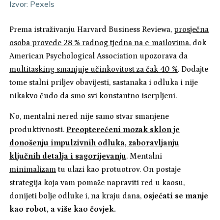
Izvor: Pexels
Prema istraživanju Harvard Business Reviewa,
prosječna
osoba provede 28 % radnog tjedna na e-mailovima
, dok
American Psychological Association upozorava da
multitasking smanjuje učinkovitost za čak 40 %
. Dodajte
tome stalni priljev obavijesti, sastanaka i odluka i nije
nikakvo čudo da smo svi konstantno iscrpljeni.
No, mentalni nered nije samo stvar smanjene
produktivnosti.
Preopterećeni mozak sklon je
donošenju impulzivnih odluka, zaboravljanju
ključnih detalja i sagorijevanju
. Mentalni
minimalizam
tu ulazi kao protuotrov. On postaje
strategija koja vam pomaže napraviti red u kaosu,
donijeti bolje odluke i, na kraju dana,
osjećati se manje
kao robot, a više kao čovjek.