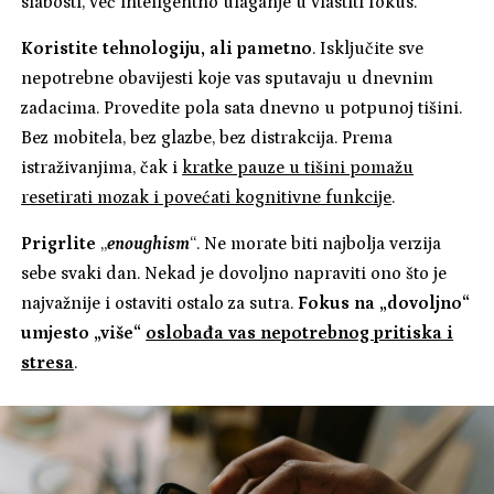
slabosti, već inteligentno ulaganje u vlastiti fokus.
Koristite tehnologiju, ali pametno
. Isključite sve
nepotrebne obavijesti koje vas sputavaju u dnevnim
zadacima. Provedite pola sata dnevno u potpunoj tišini.
Bez mobitela, bez glazbe, bez distrakcija. Prema
istraživanjima, čak i
kratke pauze u tišini pomažu
resetirati mozak i povećati kognitivne funkcije
.
Prigrlite
„
enoughism
“. Ne morate biti najbolja verzija
sebe svaki dan. Nekad je dovoljno napraviti ono što je
najvažnije i ostaviti ostalo za sutra.
Fokus na „dovoljno“
umjesto „više“
oslobađa vas nepotrebnog pritiska i
stresa
.