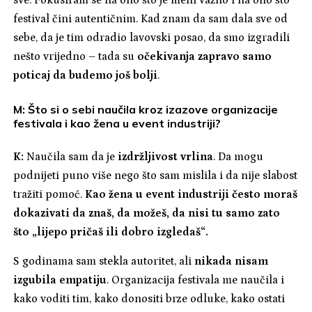
festival čini autentičnim. Kad znam da sam dala sve od
sebe, da je tim odradio lavovski posao, da smo izgradili
nešto vrijedno – tada su
očekivanja zapravo samo
poticaj da budemo još bolji
.
M: Što si o sebi naučila kroz izazove organizacije
festivala i kao žena u event industriji?
K:
Naučila sam da je
izdržljivost vrlina
. Da mogu
podnijeti puno više nego što sam mislila i da nije slabost
tražiti pomoć.
Kao žena u event industriji često moraš
dokazivati da znaš, da možeš, da nisi tu samo zato
što „lijepo pričaš ili dobro izgledaš“.
S godinama sam stekla autoritet, ali
nikada nisam
izgubila empatiju
. Organizacija festivala me naučila i
kako voditi tim, kako donositi brze odluke, kako ostati