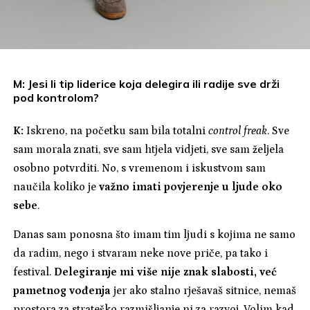
M: Jesi li tip liderice koja delegira ili radije sve drži
pod kontrolom?
K:
Iskreno, na početku sam bila totalni
control freak
. Sve
sam morala znati, sve sam htjela vidjeti, sve sam željela
osobno potvrditi. No, s vremenom i iskustvom sam
naučila koliko je
važno imati povjerenje u ljude oko
sebe
.
Danas sam ponosna što imam tim ljudi s kojima ne samo
da radim, nego i stvaram neke nove priče, pa tako i
festival.
Delegiranje mi više nije znak slabosti, već
pametnog vođenja
jer ako stalno rješavaš sitnice, nemaš
prostora za strateško razmišljanje ni za razvoj. Volim kad