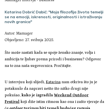
Mamager Intervju
-
Business
Katarina Dobrić Dabić: "Moja filozofija života temelji
se na emociji, iskrenosti, originalnosti i istraživanju
novih granica"
Autor:
Mamager
Objavljeno: 27. svibnja 2025.
Što može nastati kada se spoje žensko znanje, volja i
ambicija te ljubav prema prirodi i businessu? Odgovor
na to zna naša sugovornica. Pročitajte.
U intervjuu koji slijedi,
Katarina
nam otkriva što ju je
potaknulo da napravi nešto što nitko drugi nije
pokušao,
kako je izgradila
Weekend Outdoor
Festival
koji diše istim ritmom kao ona i zašto vjeruje da
će
outdoor
turizam biti temelj budućeg razvoja