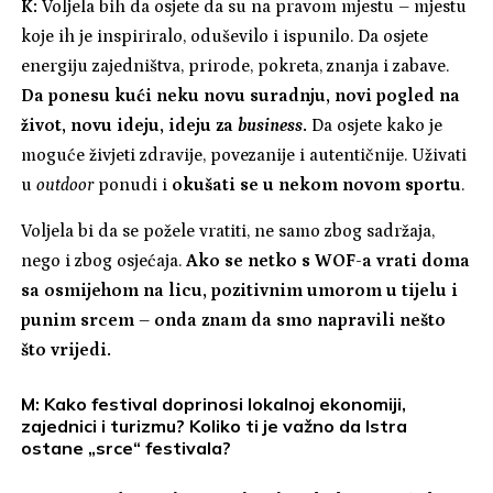
K:
Voljela bih da osjete da su na pravom mjestu – mjestu
koje ih je inspiriralo, oduševilo i ispunilo. Da osjete
energiju zajedništva, prirode, pokreta, znanja i zabave.
Da ponesu kući neku novu suradnju, novi pogled na
život, novu ideju, ideju za
business
.
Da osjete kako je
moguće živjeti zdravije, povezanije i autentičnije. Uživati
u
outdoor
ponudi i
okušati se u nekom novom sportu
.
Voljela bi da se požele vratiti, ne samo zbog sadržaja,
nego i zbog osjećaja.
Ako se netko s WOF-a vrati doma
sa osmijehom na licu, pozitivnim umorom u tijelu i
punim srcem – onda znam da smo napravili nešto
što vrijedi.
M: Kako festival doprinosi lokalnoj ekonomiji,
zajednici i turizmu? Koliko ti je važno da Istra
ostane „srce“ festivala?