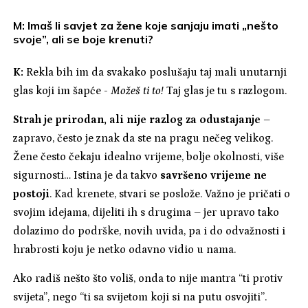
M: Imaš li savjet za žene koje sanjaju imati „nešto
svoje”, ali se boje krenuti?
K:
Rekla bih im da svakako poslušaju taj mali unutarnji
glas koji im šapće -
Možeš ti to!
Taj glas je tu s razlogom.
Strah je prirodan, ali nije razlog za odustajanje
–
zapravo, često je znak da ste na pragu nečeg velikog.
Žene često čekaju idealno vrijeme, bolje okolnosti, više
sigurnosti… Istina je da takvo
savršeno vrijeme ne
postoji
. Kad krenete, stvari se poslože. Važno je pričati o
svojim idejama, dijeliti ih s drugima – jer upravo tako
dolazimo do podrške, novih uvida, pa i do odvažnosti i
hrabrosti koju je netko odavno vidio u nama.
Ako radiš nešto što voliš, onda to nije mantra “ti protiv
svijeta”, nego “ti sa svijetom koji si na putu osvojiti”.