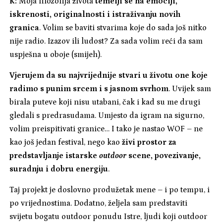
K:
Moja filozofija života
temelji se na emociji,
iskrenosti, originalnosti i istraživanju novih
granica
. Volim se baviti stvarima koje do sada još nitko
nije radio. Izazov ili ludost? Za sada volim reći da sam
uspješna u oboje (smijeh).
Vjerujem da su najvrijednije stvari u životu one koje
radimo s punim srcem i s jasnom svrhom
. Uvijek sam
birala puteve koji nisu utabani, čak i kad su me drugi
gledali s predrasudama. Umjesto da igram na sigurno,
volim preispitivati granice… I tako je nastao WOF – ne
kao još jedan festival, nego kao
živi prostor za
predstavljanje istarske
outdoor
scene, povezivanje,
suradnju i dobru energiju
.
Taj projekt je doslovno produžetak mene – i po tempu, i
po vrijednostima. Dodatno, željela sam predstaviti
svijetu bogatu outdoor ponudu Istre, ljudi koji outdoor