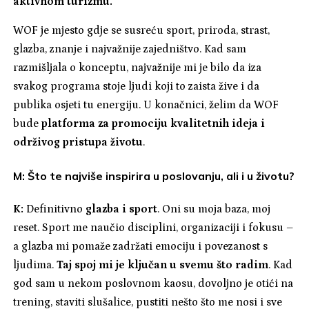
aktivnom turizmu.
WOF je mjesto gdje se susreću sport, priroda, strast,
glazba, znanje i najvažnije zajedništvo. Kad sam
razmišljala o konceptu, najvažnije mi je bilo da iza
svakog programa stoje ljudi koji to zaista žive i da
publika osjeti tu energiju. U konačnici, želim da WOF
bude
platforma za promociju kvalitetnih ideja i
održivog pristupa životu
.
M: Što te najviše inspirira u poslovanju, ali i u životu?
K:
Definitivno
glazba i sport
. Oni su moja baza, moj
reset. Sport me naučio disciplini, organizaciji i fokusu –
a glazba mi pomaže zadržati emociju i povezanost s
ljudima.
Taj spoj mi je ključan u svemu što radim
. Kad
god sam u nekom poslovnom kaosu, dovoljno je otići na
trening, staviti slušalice, pustiti nešto što me nosi i sve