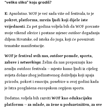
“velika slika” koju gradiš?
K:
Apsolutno. WOF je već sada više od festivala, to je
pokret, platforma, mreža ljudi koji dijele iste
vrijednosti
. Za pet godina voljela bih da WOF preraste
svoje vikend okvire i postane mjesec
outdoor
događanja
diljem Hrvatske, od istoka do juga, koji će povezivati
tematske manifestacije.
WOF je festival svih nas,
outdoor
ponude, sporta,
zabave i
networkinga
. Želim da nas prepoznaju kao
zemlju outdoor festivala – mjesto kamo ljudi iz cijelog
svijeta dolaze zbog jedinstvenog doživljaja koji spaja
prirodu, pokret i emociju, posebice u ovoj godini kada
je Istra proglašena europskom regijom sporta.
Dodatno, voljela bih razviti
WOF kao edukacijsku
platformu – za mlade, za žene u poduzetništvu, za sve