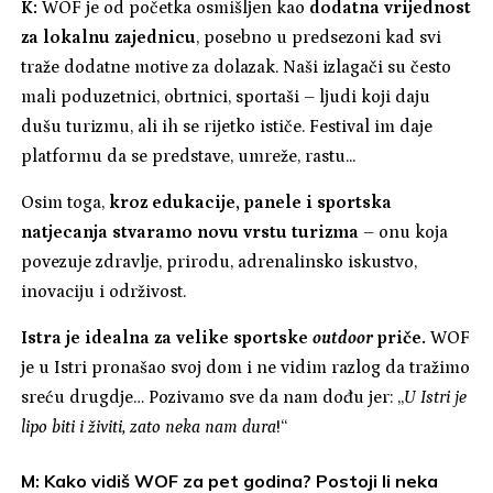
K:
WOF je od početka osmišljen kao
dodatna vrijednost
za lokalnu zajednicu
, posebno u predsezoni kad svi
traže dodatne motive za dolazak. Naši izlagači su često
mali poduzetnici, obrtnici, sportaši – ljudi koji daju
dušu turizmu, ali ih se rijetko ističe. Festival im daje
platformu da se predstave, umreže, rastu...
Osim toga,
kroz edukacije, panele i sportska
natjecanja stvaramo novu vrstu turizma
– onu koja
povezuje zdravlje, prirodu, adrenalinsko iskustvo,
inovaciju i održivost.
Istra je idealna za velike sportske
outdoor
priče.
WOF
je u Istri pronašao svoj dom i ne vidim razlog da tražimo
sreću drugdje… Pozivamo sve da nam dođu jer: „
U Istri je
lipo biti i živiti, zato neka nam dura
!“
M: Kako vidiš WOF za pet godina? Postoji li neka