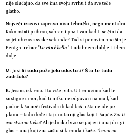
nije slučajno, da sve ima svoju svrhu i da sve teče
glatko.
Najveći izazovi zapravo nisu tehnički, nego mentalni
.
Kako ostati pribran, sabran i pozitivan kad ti se čini da
svijet ubrzava svake sekunde? Tad si ponovim ono što je
Benigni rekao: "
La vita è bella
." I udahnem dublje. I idem
dalje.
M: Jesi li ikada poželjela odustati? Što te tada
zadržalo?
K:
Jesam, iskreno. I to više puta. U trenucima kad te
sustigne umor, kad ti nitko ne odgovori na mail, kad
padne kiša uoči festivala ili kad baš ništa ne ide po
planu – tada dođe i taj unutarnji glas koji ti šapće:
Zar ti
ovo stvarno treba?
Ali jednako brzo se pojavi i onaj drugi
glas – onaj koji zna zašto si krenula i kaže:
There's no