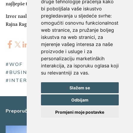
druge tehnologije praćenja kako
najljepše tek dolazi…
bi poboljšala vaše iskustvo
pregledavanja u sljedeće svrhe:
Izvor naslovne fotografije: Katarina Dobrić Dabić // Foto:
omogućiti osnovnu funkcionalnost
Rajna Raguž
web stranice
,
za pružanje boljeg
iskustva na web stranici
,
za
mjerenje vašeg interesa za naše
proizvode i usluge i za
personalizaciju marketinških
#WOF
#KATARINA DOBRIĆ DABIĆ
interakcija
,
za isporuku oglasa koji
#BUSINESS
#ŽENEUBUSINESSU
su relevantniji za vas
.
#INTERVJU
#MAMAGERINTERVJU
Slažem se
Odbijam
Preporučeni sadržaj
Promjeni moje postavke