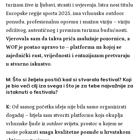
turizam žive iz ljubavi, strasti i uvjerenja. Istra nosi titulu
Europske regije sporta 2025, ima vrhunsku outdoor
ponudu, profesionalnu opremu i snažnu viziju – viziju
održivog, autentičnog i premium turizma budućnosti.
Vjerovala sam da takva priča zaslužuje pozornicu, a
WOF je postao upravo to – platforma na kojoj se
zajednički rast, vrijednosti i entuzijazam pretvaraju
u stvarno iskustvo
.
M: Što si željela postići kad si stvarala festival? Koji
je bio veći cilj iza svega i što je za tebe najvažnije za
istaknuti o festivalu?
K:
Od samog početka ideja nije bila samo organizirati
događaj – htjela sam stvoriti platformu koja okuplja
vrhunske ljude iz
outdoor
svijeta, prostor u kojem se
može pokazati
snaga kvalitetne ponude u hrvatskom