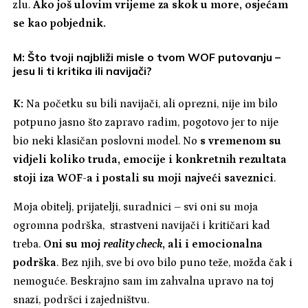
zlu.
Ako još ulovim vrijeme za skok u more, osjećam
se kao pobjednik.
M: Što tvoji najbliži misle o tvom WOF putovanju –
jesu li ti kritika ili navijači?
K:
Na početku su bili navijači, ali oprezni, nije im bilo
potpuno jasno što zapravo radim, pogotovo jer to nije
bio neki klasičan poslovni model. No
s vremenom su
vidjeli koliko truda, emocije i konkretnih rezultata
stoji iza WOF-a i postali su moji najveći saveznici
.
Moja obitelj, prijatelji, suradnici – svi oni su moja
ogromna podrška, strastveni navijači i kritičari kad
treba.
Oni su moj
reality check
, ali i emocionalna
podrška
. Bez njih, sve bi ovo bilo puno teže, možda čak i
nemoguće. Beskrajno sam im zahvalna upravo na toj
snazi, podršci i zajedništvu.