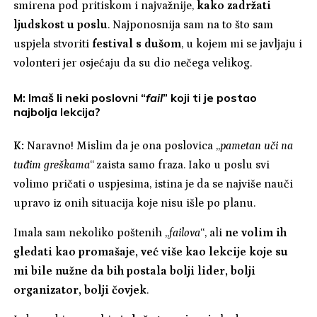
smirena pod pritiskom i najvažnije,
kako zadržati
ljudskost u poslu
. Najponosnija sam na to što sam
uspjela stvoriti
festival s dušom
, u kojem mi se javljaju i
volonteri jer osjećaju da su dio nečega velikog.
M: Imaš li neki poslovni “
fail
” koji ti je postao
najbolja lekcija?
K:
Naravno! Mislim da je ona poslovica „
pametan uči na
tuđim greškama
“ zaista samo fraza. Iako u poslu svi
volimo pričati o uspjesima, istina je da se najviše nauči
upravo iz onih situacija koje nisu išle po planu.
Imala sam nekoliko poštenih „
failova
“, ali
ne volim ih
gledati kao promašaje, već više kao lekcije koje su
mi bile nužne da bih postala bolji lider, bolji
organizator, bolji čovjek
.