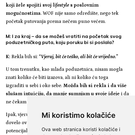
koji žele spojiti svoj
lifestyle
s poslovnim
mogućnostima
. WOF nije samo odredište, nego tek
početak putovanja prema nečem puno većem.
M: I za kraj – da se možeš vratiti na početak svog
poduzetničkog puta, koju poruku bi si poslala?
K:
Rekla bih si:
“
Vjeruj, bit će teško, ali bit će vrijedno.
”
U tom trenutku, kao mlada poduzetnica, nisam mogla
znati koliko će biti izazova, ali ni koliko ću toga
izgraditi u sebi i oko sebe.
Možda bih si rekla i da više
slušam intuiciju, da manje sumnjam u svoje ideje
i da
ne čekam savršen trenutak.
Mi koristimo kolačiće
Ipak, vjerujem da ništa nije slučajno, sve me danas
dovelo ovdje. Vjerujem da još nisam dosegla svoj puni
Ova web stranica koristi kolačiće i
potencijal, no osjećam da sam na pravom putu i da ono