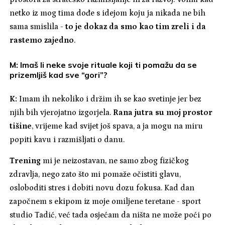
netko iz mog tima dođe s idejom koju ja nikada ne bih
sama smislila -
to je dokaz da smo kao tim zreli i da
rastemo zajedno
.
M: Imaš li neke svoje rituale koji ti pomažu da se
prizemljiš kad sve “gori”?
K:
Imam ih nekoliko i držim ih se kao svetinje jer bez
njih bih vjerojatno izgorjela.
Rana jutra su moj prostor
tišine
, vrijeme kad svijet još spava, a ja mogu na miru
popiti kavu i razmišljati o danu.
Trening
mi je neizostavan, ne samo zbog fizičkog
zdravlja, nego zato što mi pomaže očistiti glavu,
osloboditi stres i dobiti novu dozu fokusa. Kad dan
započnem s ekipom iz moje omiljene teretane - sport
studio Tadić, već tada osjećam da ništa ne može poći po