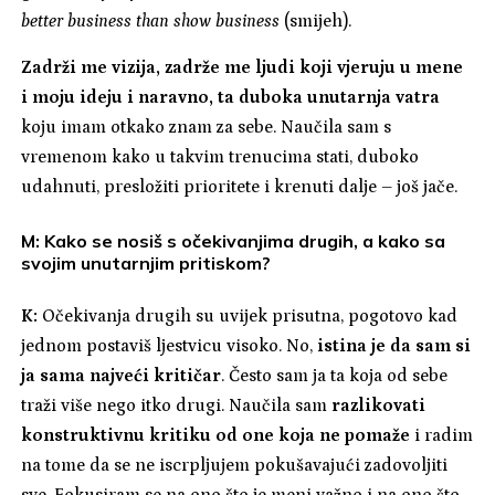
better business than show business
(smijeh).
Zadrži me vizija, zadrže me ljudi koji vjeruju u mene
i moju ideju i naravno, ta duboka unutarnja vatra
koju imam otkako znam za sebe. Naučila sam s
vremenom kako u takvim trenucima stati, duboko
udahnuti, presložiti prioritete i krenuti dalje – još jače.
M: Kako se nosiš s očekivanjima drugih, a kako sa
svojim unutarnjim pritiskom?
K:
Očekivanja drugih su uvijek prisutna, pogotovo kad
jednom postaviš ljestvicu visoko. No,
istina je da sam si
ja sama najveći kritičar
. Često sam ja ta koja od sebe
traži više nego itko drugi. Naučila sam
razlikovati
konstruktivnu kritiku od one koja ne pomaže
i radim
na tome da se ne iscrpljujem pokušavajući zadovoljiti
sve. Fokusiram se na ono što je meni važno i na ono što