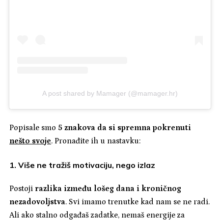
A post shared by Mamager (@mamager.hr)
Popisale smo
5 znakova da si spremna pokrenuti
nešto svoje
. Pronađite ih u nastavku:
1. Više ne tražiš motivaciju, nego izlaz
Postoji
razlika između lošeg dana i kroničnog
nezadovoljstva
. Svi imamo trenutke kad nam se ne radi.
Ali ako stalno odgađaš zadatke, nemaš energije za