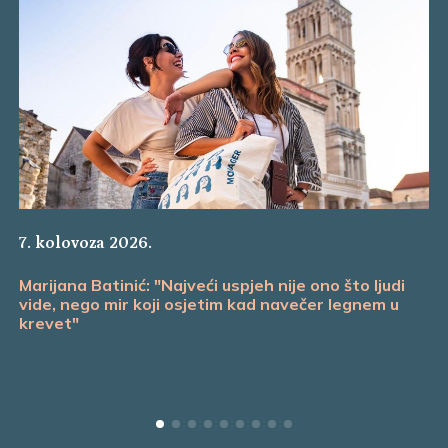
7. kolovoza 2026.
Marijana Batinić: "Najveći uspjeh nije ono što ljudi
vide, nego mir koji osjetim kad navečer legnem u
krevet"