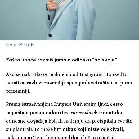
Izvor: Pexels
Zašto uopće razmišljamo o odlasku “na svoje”
Ako se nakratko odmaknemo od Instagram i LinkedIn
narativa,
razlozi razmišljanja o poduzetništvu
su puno
prizemniji.
Prema
istraživanjima
Rutgers University,
ljudi često
napuštaju posao nakon tzv.
career shock
trenutaka
,
odnosno događaja koji ih natjeraju da preispitaju sve što
su planirali. To može biti
otkaz koji niste očekivali
,
neka
propuštena biznis prilika
, običan
osjećaj