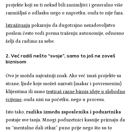
projekte koji su ti nekad bili zanimljivi i generalno više
razmišljaš o odlasku nego o napretku, onda to nije faza.
Istraživanja
pokazuju da dugotrajno nezadovoljstvo
poslom često vodi prema traženju autonomije, odnosno
želji da radimo za sebe.
2. Već radiš nešto “svoje”, samo to još ne zoveš
biznisom
Ovo je možda najvažniji znak. Ako već imaš projekte sa
strane, ljude koje možeš nazvati (makar i povremenim)
klijentima ili samo
testiraš razne biznis ideje u slobodno
vrijeme
, onda nisi na početku, nego u procesu.
Isto tako,
razlika između zaposlenika i poduzetnika
postaje sve tanja. Mnogi poduzetnici kasnije priznaju da
su “mentalno dali otkaz” puno prije nego što su to