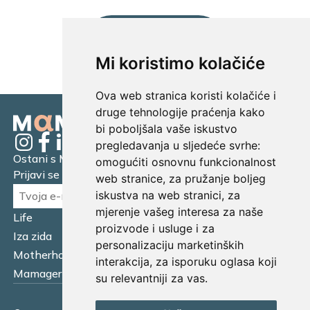
UČITAJ JOŠ...
Mi koristimo kolačiće
Ova web stranica koristi kolačiće i
druge tehnologije praćenja kako
bi poboljšala vaše iskustvo
pregledavanja u sljedeće svrhe:
Ostani s Mamagerom
omogućiti osnovnu funkcionalnost
Prijavi se na naš newsletter.
web stranice
,
za pružanje boljeg
iskustva na web stranici
,
za
mjerenje vašeg interesa za naše
Life
Financijska pismenost
proizvode i usluge i za
Iza zida
Business
personalizaciju marketinških
Motherhood
Tatager
interakcija
,
za isporuku oglasa koji
Mamager Intervju
Multitasking kitchen
su relevantniji za vas
.