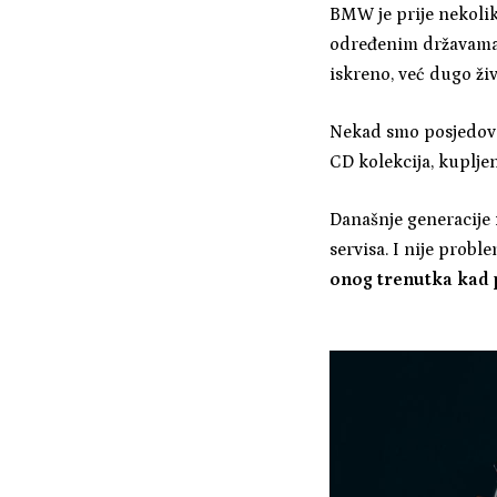
BMW je prije nekoliko
određenim državama. 
iskreno, već dugo ž
Nekad smo posjedoval
CD kolekcija, kuplje
Današnje generacije 
servisa. I nije prob
onog trenutka kad 