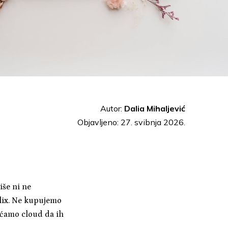
Autor:
Dalia Mihaljević
Objavljeno: 27. svibnja 2026.
iše ni ne
lix. Ne kupujemo
laćamo cloud da ih