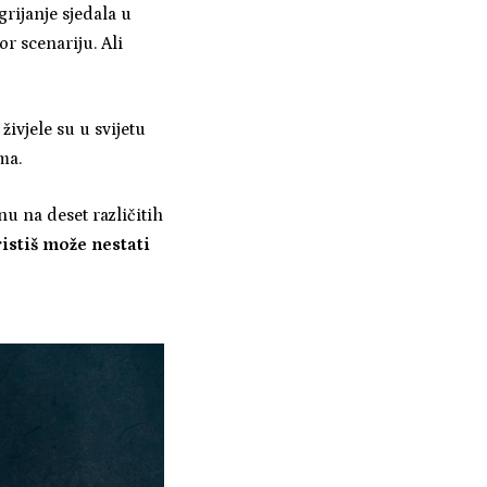
grijanje sjedala u
r scenariju. Ali
ivjele su u svijetu
ma.
u na deset različitih
ristiš može nestati