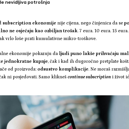
e nevidljiva potrošnja
od
subscription ekonomije
nije cijena, nego činjenica da se
p
no ne osjećaju kao ozbiljan trošak
. 7 eura. 10 eura. 15 eura.
zak vrlo loše prati kumulativne mikro-troškove.
alne ekonomije pokazuju da
ljudi puno lakše prihvaćaju mal
ke jednokratne kupnje
, čak i kad ih dugoročno pretplate košt
jače od proizvoda:
odsustvo komplikacije
. Ne moraš razmišljat
čak ni posjedovati. Samo klikneš
continue subscription
i život i