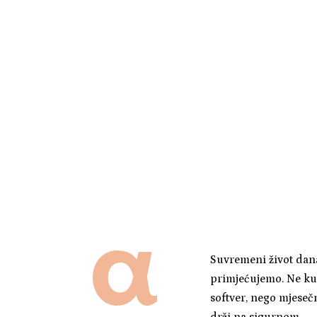
Suvremeni život dan
primjećujemo. Ne ku
softver, nego mjeseč
drži na sigurnom.