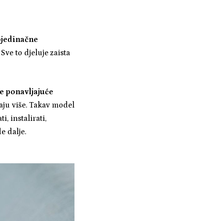
ojedinačne
 Sve to djeluje zaista
e ponavljajuće
aju više. Takav model
i, instalirati,
de dalje.