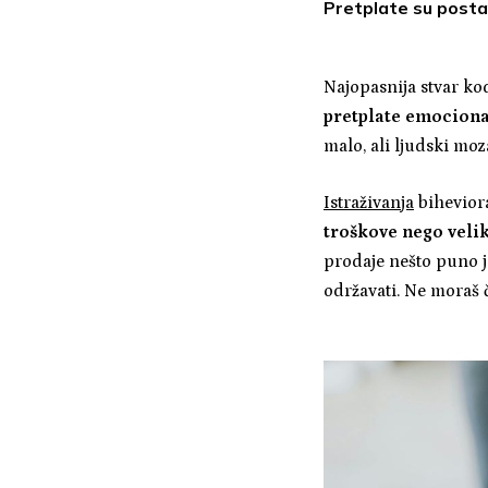
Pretplate su postal
Najopasnija stvar k
pretplate emocional
malo, ali ljudski mo
Istraživanja
bihevior
troškove nego veli
prodaje nešto puno 
održavati. Ne moraš 