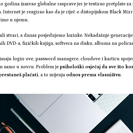
 godina izazvao globalne rasprave jer je testirao pretplate za 
Internet je reagirao kao da je riječ o distopijskom Black Mirro
ivimo u njemu.
i stvari, a danas posjedujemo lozinke. Nekadašnje generacije ž
nih DVD-a, fizičkih knjiga, softvera na disku, albuma na polica
imaju login-ove, password managere, cloudove i karticu spojen
lem samo u novcu. Problem je
psihološki osjećaj da sve što ko
prestaneš plaćati
, a to mijenja
odnos prema vlasništvu
.