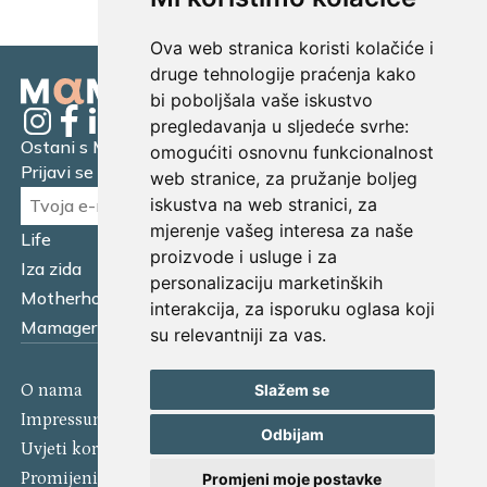
Ova web stranica koristi kolačiće i
druge tehnologije praćenja kako
bi poboljšala vaše iskustvo
pregledavanja u sljedeće svrhe:
Ostani s Mamagerom
omogućiti osnovnu funkcionalnost
Prijavi se na naš newsletter.
web stranice
,
za pružanje boljeg
iskustva na web stranici
,
za
mjerenje vašeg interesa za naše
Life
Financijska pismenost
proizvode i usluge i za
Iza zida
Business
personalizaciju marketinških
Motherhood
Tatager
interakcija
,
za isporuku oglasa koji
Mamager Intervju
Multitasking kitchen
su relevantniji za vas
.
Slažem se
O nama
Kontakt
Impressum
Izjava o kolačićima
Odbijam
Uvjeti korištenja
Politika privatnosti
Promijeni postavke kolačića
Promjeni moje postavke