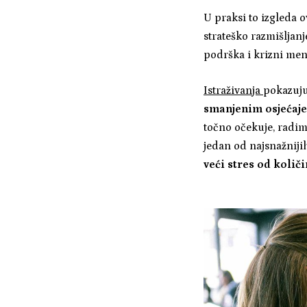
U praksi to izgleda o
strateško razmišljanj
podrška i krizni men
Istraživanja
pokazuj
smanjenim osjećaj
točno očekuje, radimo
jedan od najsnažniji
veći stres od količ