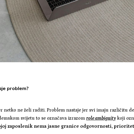
aje problem?
r netko ne želi raditi. Problem nastaje jer svi imaju različitu de
demskom svijetu to se označava izrazom
role ambiguity
koji oz
ojoj zaposlenik nema jasne granice odgovornosti, prioritet