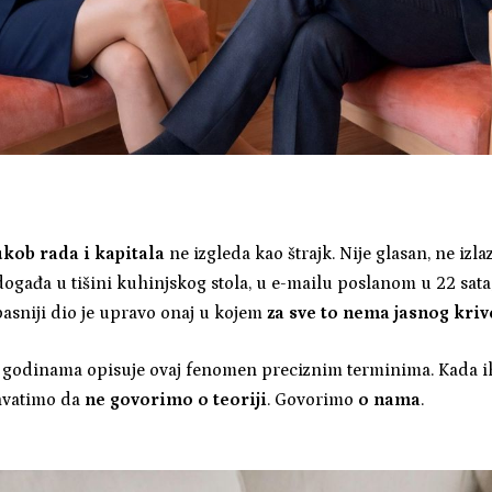
ukob rada i kapitala
ne izgleda kao štrajk. Nije glasan, ne izla
događa u tišini kuhinjskog stola, u e-mailu poslanom u 22 sata
pasniji dio je upravo onaj u kojem
za sve to nema jasnog kriv
ć godinama opisuje ovaj fenomen preciznim terminima. Kada 
shvatimo da
ne govorimo o teoriji
. Govorimo
o nama
.