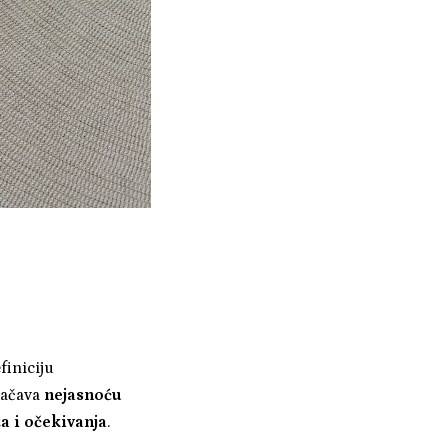
finiciju
načava
nejasnoću
a i očekivanja
.