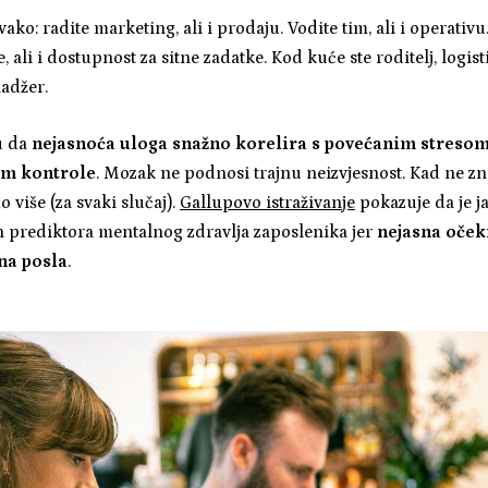
vako: radite marketing, ali i prodaju. Vodite tim, ali i operativ
e, ali i dostupnost za sitne zadatke. Kod kuće ste roditelj, logi
adžer.
u da
nejasnoća uloga snažno korelira s povećanim stresom
em kontrole
. Mozak ne podnosi trajnu neizvjesnost. Kad ne z
 više (za svaki slučaj).
Gallupovo istraživanje
pokazuje da je j
h prediktora mentalnog zdravlja zaposlenika jer
nejasna oček
ina posla
.