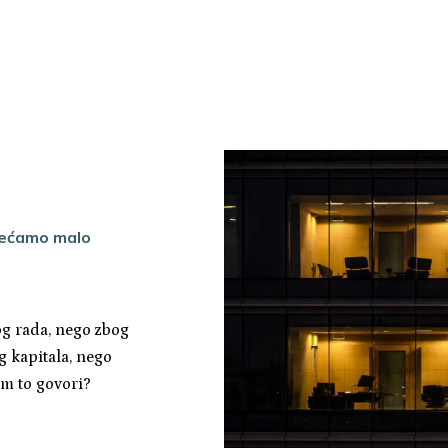
sjećamo malo
og rada, nego zbog
g kapitala, nego
am to govori?