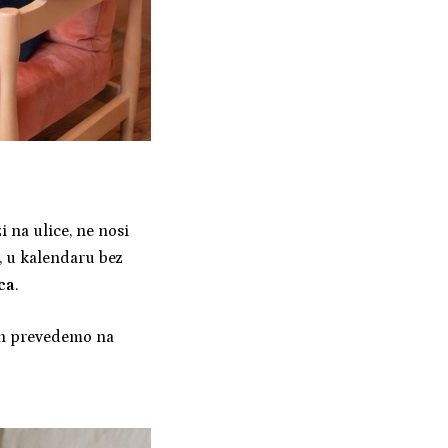
zi na ulice, ne nosi
, u kalendaru bez
ca
.
ih prevedemo na