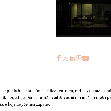
 kapitala bio jasan. Imao je lice, tvornicu, radno vrijeme i sin
asnik posjeduje. Danas
radiš i vodiš, vodiš i brineš, brineš i 
žare koje uopće nisi zapalio.