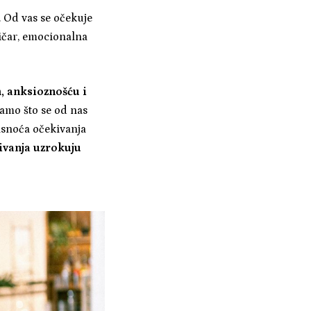
u. Od vas se očekuje
stičar, emocionalna
, anksioznošću i
namo što se od nas
asnoća očekivanja
ivanja uzrokuju