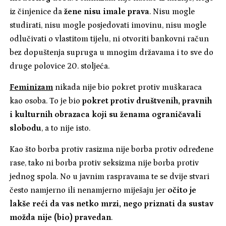
iz činjenice da
žene nisu imale prava
. Nisu mogle
studirati, nisu mogle posjedovati imovinu, nisu mogle
odlučivati o vlastitom tijelu, ni otvoriti bankovni račun
bez dopuštenja supruga u mnogim državama i to sve do
druge polovice 20. stoljeća.
Feminizam
nikada nije bio pokret protiv muškaraca
kao osoba. To je bio
pokret protiv društvenih, pravnih
i kulturnih obrazaca koji su ženama ograničavali
slobodu
, a to nije isto.
Kao što borba protiv rasizma nije borba protiv određene
rase, tako ni borba protiv seksizma nije borba protiv
jednog spola. No u javnim raspravama te se dvije stvari
često namjerno ili nenamjerno miješaju jer
očito je
lakše reći da vas netko mrzi, nego priznati da sustav
možda nije (bio) pravedan
.