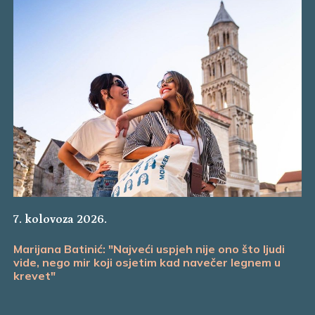
7. kolovoza 2026.
Marijana Batinić: "Najveći uspjeh nije ono što ljudi
vide, nego mir koji osjetim kad navečer legnem u
krevet"