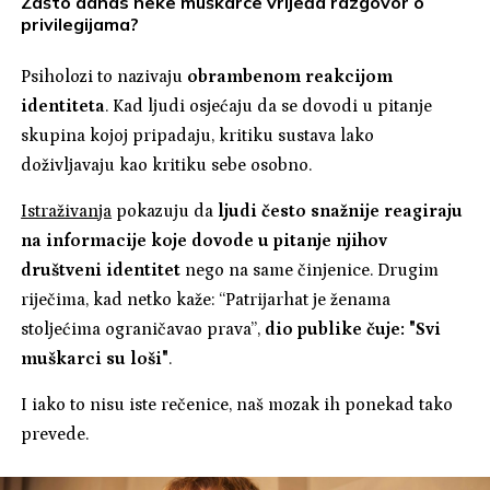
Zašto danas neke muškarce vrijeđa razgovor o
privilegijama?
Psiholozi to nazivaju
obrambenom reakcijom
identiteta
. Kad ljudi osjećaju da se dovodi u pitanje
skupina kojoj pripadaju, kritiku sustava lako
doživljavaju kao kritiku sebe osobno.
Istraživanja
pokazuju da
ljudi često snažnije reagiraju
na informacije koje dovode u pitanje njihov
društveni identitet
nego na same činjenice. Drugim
riječima, kad netko kaže: “Patrijarhat je ženama
stoljećima ograničavao prava”,
dio publike čuje: "Svi
muškarci su loši"
.
I iako to nisu iste rečenice, naš mozak ih ponekad tako
prevede.