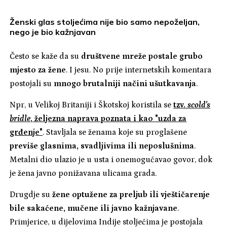
Ženski glas stoljećima nije bio samo nepoželjan,
nego je bio kažnjavan
Često se kaže da su
društvene mreže postale grubo
mjesto za žene
. I jesu. No prije internetskih komentara
postojali su
mnogo brutalniji načini ušutkavanja
.
Npr, u Velikoj Britaniji i Škotskoj koristila se
tzv.
scold's
bridle
, željezna naprava poznata i kao "uzda za
grđenje"
. Stavljala se ženama koje su proglašene
previše glasnima, svadljivima ili neposlušnima
.
Metalni dio ulazio je u usta i onemogućavao govor, dok
je žena javno ponižavana ulicama grada.
Drugdje su
žene optužene za preljub ili vještičarenje
bile sakaćene, mučene ili javno kažnjavane
.
Primjerice, u dijelovima Indije stoljećima je postojala