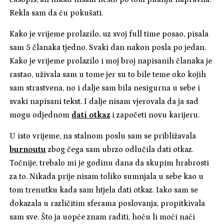
Rekla sam da ću pokušati.
Kako je vrijeme prolazilo, uz svoj full time posao, pisala
sam 5 članaka tjedno. Svaki dan nakon posla po jedan.
Kako je vrijeme prolazilo i moj broj napisanih članaka je
rastao, uživala sam u tome jer su to bile teme oko kojih
sam strastvena, no i dalje sam bila nesigurna u sebe i
svaki napisani tekst. I dalje nisam vjerovala da ja sad
mogu odjednom
dati otkaz
i započeti novu karijeru.
U isto vrijeme, na stalnom poslu sam se približavala
burnoutu
zbog čega sam ubrzo odlučila dati otkaz.
Točnije, trebalo mi je godinu dana da skupim hrabrosti
za to. Nikada prije nisam toliko sumnjala u sebe kao u
tom trenutku kada sam htjela dati otkaz. Iako sam se
dokazala u različitim sferama poslovanja, propitkivala
sam sve. Što ja uopće znam raditi, hoću li moći naći