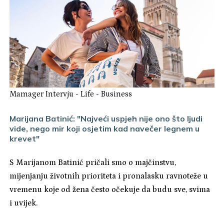
Mamager Intervju
-
Life
-
Business
Marijana Batinić: "Najveći uspjeh nije ono što ljudi
vide, nego mir koji osjetim kad navečer legnem u
krevet"
S Marijanom Batinić pričali smo o majčinstvu,
mijenjanju životnih prioriteta i pronalasku ravnoteže u
vremenu koje od žena često očekuje da budu sve, svima
i uvijek.