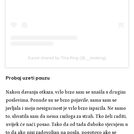
A post shared by Tina King (@__tinaking)
Probaj uzeti pauzu
Nakon davanja otkaza, vrlo brzo sam se snašla s drugim
poslovima. Ponude su se brzo pojavile, sama sam se
javljala i moja nesigurnost je vrlo brzo isparila. Ne samo
to, shvatila sam da nema razloga za strah. Tko želi raditi,
uvijek će naći posao. Tako da od tada duboko vjerujem u
to da ako nisi zadovoljan na poslu, pogotovo ako se