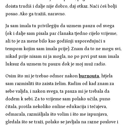
doista trudiš i dalje nije dobro, daj otkaz. Naći ćeš bolji
posao. Ako ga tražiš, naravno.
Ja sam imala tu privilegiju da uzmem pauzu od svega
(ok i dalje sam pisala par članaka tjedno cijelo vrijeme,
ali to je za mene bilo kao godišnji uspoređujući s
tempom kojim sam imala prije). Znam da to ne mogu svi,
nikad prije nisam ni ja mogla, no po prvi put sam imala
luksuz da uzmem tu pauzu dok je moj muž radio.
Osim što mi je trebao odmor nakon
burnouta
, htjela
sam razmisliti što zaista želim. Radim od kad znam za
sebe valjda, i nakon svega, ta pauza mi je trebala da
dođem k sebi. Za to vrijeme sam polako učila, puno
čitala, prošla nekoliko online edukacija i tečajeva,
odmarala, razmišljala što volim i što me ispunjava,
gledala što se traži, polako se javljala na razne poslove i