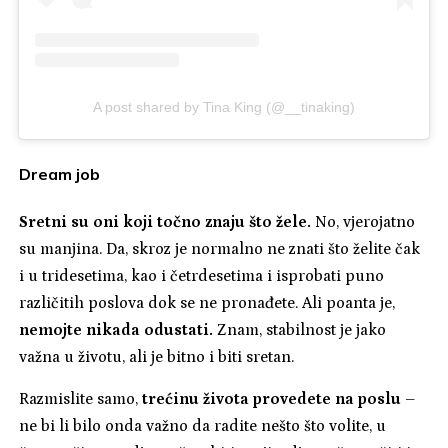
A post shared by Tina King (@__tinaking)
Dream job
Sretni su oni koji točno znaju što žele.
No, vjerojatno
su manjina. Da, skroz je normalno ne znati što želite čak
i u tridesetima, kao i četrdesetima i isprobati puno
različitih poslova dok se ne pronađete. Ali poanta je,
nemojte nikada odustati.
Znam, stabilnost je jako
važna u životu, ali je bitno i biti sretan.
Razmislite samo,
trećinu života provedete na poslu
–
ne bi li bilo onda važno da radite nešto što volite, u