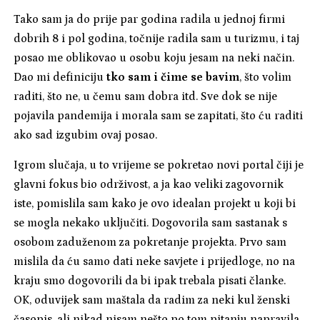
Tako sam ja do prije par godina radila u jednoj firmi
dobrih 8 i pol godina, točnije radila sam u turizmu, i taj
posao me oblikovao u osobu koju jesam na neki način.
Dao mi definiciju
tko sam i čime se bavim
, što volim
raditi, što ne, u čemu sam dobra itd. Sve dok se nije
pojavila pandemija i morala sam se zapitati, što ću raditi
ako sad izgubim ovaj posao.
Igrom slučaja, u to vrijeme se pokretao novi portal čiji je
glavni fokus bio održivost, a ja kao veliki zagovornik
iste, pomislila sam kako je ovo idealan projekt u koji bi
se mogla nekako uključiti. Dogovorila sam sastanak s
osobom zaduženom za pokretanje projekta. Prvo sam
mislila da ću samo dati neke savjete i prijedloge, no na
kraju smo dogovorili da bi ipak trebala pisati članke.
OK, oduvijek sam maštala da radim za neki kul ženski
časopis, ali nikad nisam nešto po tom pitanju napravila.