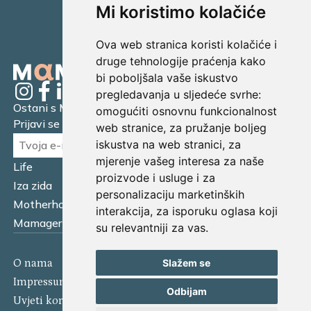
Mi koristimo kolačiće
Ova web stranica koristi kolačiće i
druge tehnologije praćenja kako
bi poboljšala vaše iskustvo
pregledavanja u sljedeće svrhe:
Ostani s Mamagerom
omogućiti osnovnu funkcionalnost
Prijavi se na naš newsletter.
web stranice
,
za pružanje boljeg
iskustva na web stranici
,
za
mjerenje vašeg interesa za naše
Life
Financijska pismenost
proizvode i usluge i za
Iza zida
Business
personalizaciju marketinških
Motherhood
Tatager
interakcija
,
za isporuku oglasa koji
Mamager Intervju
Multitasking kitchen
su relevantniji za vas
.
Slažem se
O nama
Kontakt
Impressum
Izjava o kolačićima
Odbijam
Uvjeti korištenja
Politika privatnosti