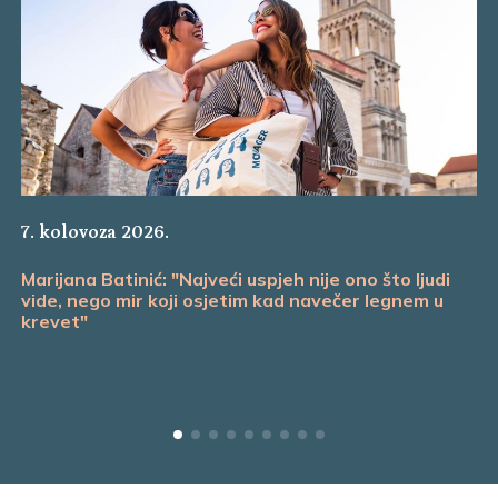
7. kolovoza 2026.
Marijana Batinić: "Najveći uspjeh nije ono što ljudi
vide, nego mir koji osjetim kad navečer legnem u
krevet"