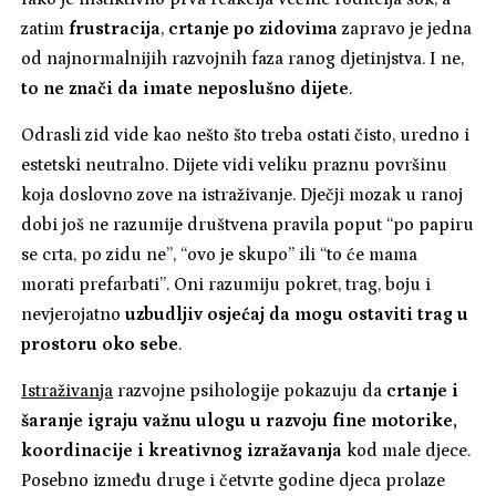
zatim
frustracija
,
crtanje po zidovima
zapravo je jedna
od najnormalnijih razvojnih faza ranog djetinjstva. I ne,
to ne znači da imate neposlušno dijete
.
Odrasli zid vide kao nešto što treba ostati čisto, uredno i
estetski neutralno. Dijete vidi veliku praznu površinu
koja doslovno zove na istraživanje. Dječji mozak u ranoj
dobi još ne razumije društvena pravila poput “po papiru
se crta, po zidu ne”, “ovo je skupo” ili “to će mama
morati prefarbati”. Oni razumiju pokret, trag, boju i
nevjerojatno
uzbudljiv osjećaj da mogu ostaviti trag u
prostoru oko sebe
.
Istraživanja
razvojne psihologije pokazuju da
crtanje i
šaranje igraju važnu ulogu u razvoju fine motorike,
koordinacije i kreativnog izražavanja
kod male djece.
Posebno između druge i četvrte godine djeca prolaze