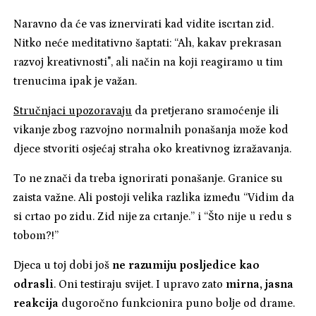
Naravno da će vas iznervirati kad vidite iscrtan zid.
Nitko neće meditativno šaptati: “Ah, kakav prekrasan
razvoj kreativnosti", ali način na koji reagiramo u tim
trenucima ipak je važan.
Stručnjaci upozoravaju
da pretjerano sramoćenje ili
vikanje zbog razvojno normalnih ponašanja može kod
djece stvoriti osjećaj straha oko kreativnog izražavanja.
To ne znači da treba ignorirati ponašanje. Granice su
zaista važne. Ali postoji velika razlika između “Vidim da
si crtao po zidu. Zid nije za crtanje.” i “Što nije u redu s
tobom?!”
Djeca u toj dobi još
ne razumiju posljedice kao
odrasli
. Oni testiraju svijet. I upravo zato
mirna, jasna
reakcija
dugoročno funkcionira puno bolje od drame.