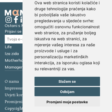
Ova web stranica koristi kolačiće i
druge tehnologije praćenja kako
bi poboljšala vaše iskustvo
pregledavanja u sljedeće svrhe:
Ostani s Mamagerom
omogućiti osnovnu funkcionalnost
Prijavi se na naš newsletter.
web stranice
,
za pružanje boljeg
iskustva na web stranici
,
za
mjerenje vašeg interesa za naše
Life
Financijska pismenost
proizvode i usluge i za
Iza zida
Business
personalizaciju marketinških
Motherhood
Tatager
interakcija
,
za isporuku oglasa koji
Mamager Intervju
Multitasking kitchen
su relevantniji za vas
.
O nama
Kontakt
Slažem se
Impressum
Izjava o kolačićima
Odbijam
Uvjeti korištenja
Politika privatnosti
Promijeni postavke kolačića
Promjeni moje postavke
Copyright 2025 Mamager