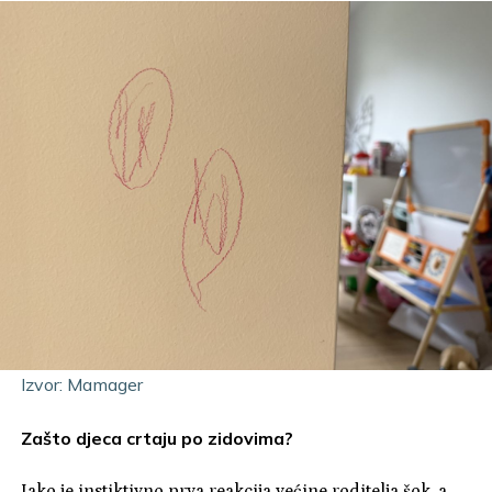
Izvor: Mamager
Zašto djeca crtaju po zidovima?
Iako je instiktivno prva reakcija većine roditelja šok, a