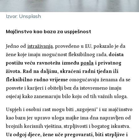
Izvor: Unsplash
Majčinstvo kao baza za uspješnost
Jedno od
istraživanja
, provedeno u EU, pokazalo je da
žene koje imaju mogućnost fleksibilnog rada,
doista
postižu veću ravnotežu između
posla
i privatnog
života. Rad na daljinu, skraćeni radni tjedan ili
fleksibilno radno vrijeme
omogućavaju ženama da se
posvete i karijeri i obitelji bez da istovremeno imaju
osjećaj kako zanemaruju bilo koju od tih važnih uloga.
Uspjeh i osobni rast mogu biti „uzgojeni“ i uz majčinstvo
kao bazu jer upravo uloga majke ima dna napravljen od
brojnih korisnih vještina, strpljivosti i bogatog iskustva.
Uz odgoj djece, žene uče pregovarati, biti strpljive i