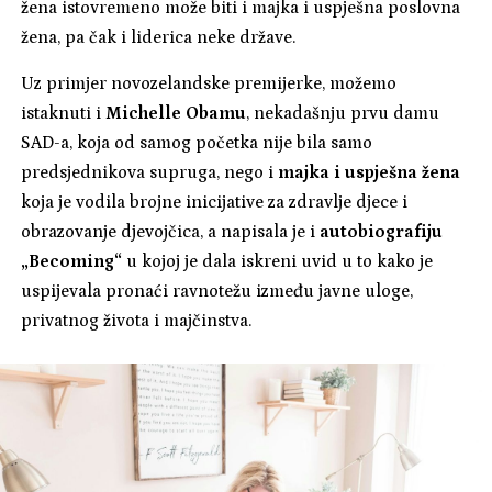
žena istovremeno može biti i majka i uspješna poslovna
žena, pa čak i liderica neke države.
Uz primjer novozelandske premijerke, možemo
istaknuti i
Michelle Obamu
, nekadašnju prvu damu
SAD-a, koja od samog početka nije bila samo
predsjednikova supruga, nego i
majka i uspješna žena
koja je vodila brojne inicijative za zdravlje djece i
obrazovanje djevojčica, a napisala je i
autobiografiju
„Becoming“
u kojoj je dala iskreni uvid u to kako je
uspijevala pronaći ravnotežu između javne uloge,
privatnog života i majčinstva.