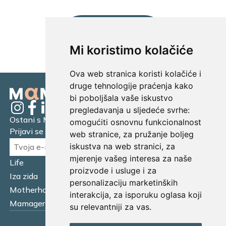
UČITAJ JOŠ...
Mi koristimo kolačiće
Ova web stranica koristi kolačiće i
druge tehnologije praćenja kako
bi poboljšala vaše iskustvo
pregledavanja u sljedeće svrhe:
Ostani s Mamagerom
omogućiti osnovnu funkcionalnost
Prijavi se na naš newsletter.
web stranice
,
za pružanje boljeg
iskustva na web stranici
,
za
mjerenje vašeg interesa za naše
Life
Financijska pismenost
proizvode i usluge i za
Iza zida
Business
personalizaciju marketinških
Motherhood
Tatager
interakcija
,
za isporuku oglasa koji
Mamager Intervju
Multitasking kitchen
su relevantniji za vas
.