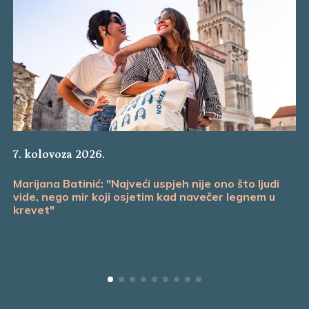
7. kolovoza 2026.
Marijana Batinić: "Najveći uspjeh nije ono što ljudi
vide, nego mir koji osjetim kad navečer legnem u
krevet"