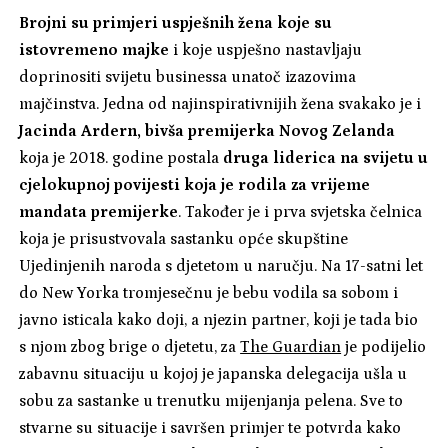
Brojni su primjeri uspješnih žena koje su
istovremeno majke
i koje uspješno nastavljaju
doprinositi svijetu businessa unatoč izazovima
majčinstva. Jedna od najinspirativnijih žena svakako je i
Jacinda Ardern, bivša premijerka Novog Zelanda
koja je 2018. godine postala
druga liderica na svijetu u
cjelokupnoj povijesti koja je rodila za vrijeme
mandata premijerke
. Također je i prva svjetska čelnica
koja je prisustvovala sastanku opće skupštine
Ujedinjenih naroda s djetetom u naručju. Na 17-satni let
do New Yorka tromjesečnu je bebu vodila sa sobom i
javno isticala kako doji, a njezin partner, koji je tada bio
s njom zbog brige o djetetu, za
The Guardian
je podijelio
zabavnu situaciju u kojoj je japanska delegacija ušla u
sobu za sastanke u trenutku mijenjanja pelena. Sve to
stvarne su situacije i savršen primjer te potvrda kako