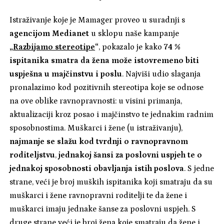
Istraživanje koje je Mamager proveo u suradnji s
agencijom Medianet
u sklopu naše kampanje
„
Razbijamo stereotipe
“
, pokazalo je kako
74 %
ispitanika smatra da žena može istovremeno biti
uspješna u majčinstvu i poslu
. Najviši udio slaganja
pronalazimo kod pozitivnih stereotipa koje se odnose
na ove oblike ravnopravnosti: u visini primanja,
aktualizaciji kroz posao i majčinstvo te jednakim radnim
sposobnostima.
Muškarci i žene (u istraživanju),
najmanje se slažu kod tvrdnji o ravnopravnom
roditeljstvu
,
jednakoj šansi za poslovni uspjeh te o
jednakoj sposobnosti obavljanja istih poslova
. S jedne
strane, veći je broj muških ispitanika koji smatraju da su
muškarci i žene ravnopravni roditelji te da žene i
muškarci imaju jednake šanse za poslovni uspjeh. S
druge strane veći je broj žena koje smatraju da žene i