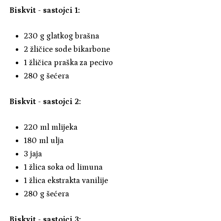
Biskvit - sastojci 1:
230 g glatkog brašna
2 žličice sode bikarbone
1 žličica praška za pecivo
280 g šećera
Biskvit - sastojci 2:
220 ml mlijeka
180 ml ulja
3 jaja
1 žlica soka od limuna
1 žlica ekstrakta vanilije
280 g šećera
Biskvit - sastojci 3: