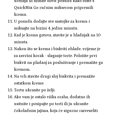
uređaja ili uzmite novu posudu kako biste s
QuickMix Go ručnim mikserom pripremili
kremu.
U posudu dodajte sve sastojke za kremu i
miksajte na brzini 4, jednu minutu.
Kad je krema gotova, stavite je u hladnjak na 10
minuta.
Nakon što se krema i biskviti ohlade, vrijeme je
za završni korak - slaganje torte. Položite prvi
biskvit na pladanj za posluživanje i premažite ga
kremom.
Na vrh stavite drugi sloj biskvita i premažite
ostatkom kreme.
Tortu ukrasite po želji.
Ako vam je ostalo viška oraha, dodatno ih
usitnite i posipajte po torti ili ju ukrasite
čokoladnim jajima, koja će sigurno razveseliti