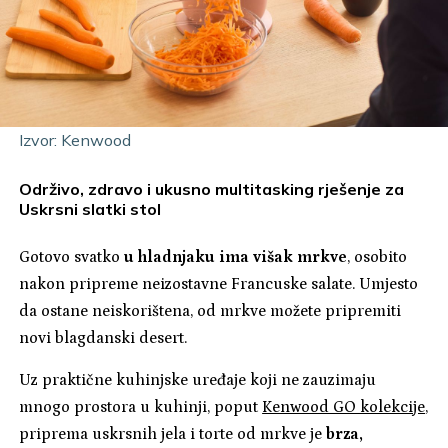
Izvor: Kenwood
Održivo, zdravo i ukusno multitasking rješenje za
Uskrsni slatki stol
Gotovo svatko
u hladnjaku ima višak mrkve
, osobito
nakon pripreme neizostavne Francuske salate. Umjesto
da ostane neiskorištena, od mrkve možete pripremiti
novi blagdanski desert.
Uz praktične kuhinjske uređaje koji ne zauzimaju
mnogo prostora u kuhinji, poput
Kenwood GO kolekcije
,
priprema uskrsnih jela i torte od mrkve je
brza,