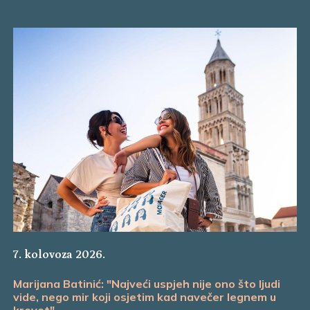
7. kolovoza 2026.
Marijana Batinić: "Najveći uspjeh nije ono što ljudi
vide, nego mir koji osjetim kad navečer legnem u
krevet"