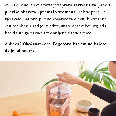
Zvuči čudno, ali ova torta je zapravo
savršena za ljude s
previše obaveza i premalo vremena
. Dok se peče – vi
rješavate mailove, punite košarice za djecu ili konačno
čistite inbox. I kad je izvadite, imate
desert
koji izgleda
kao da ste ga naručili iz omiljene slastičarnice.
A djeca? Obožavat će je. Pogotovo kad im ne kažete
da je od povrća
.