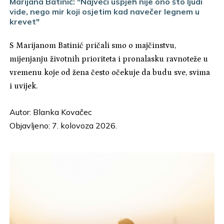
Marijana Batinić: "Najveći uspjeh nije ono što ljudi
vide, nego mir koji osjetim kad navečer legnem u
krevet"
S Marijanom Batinić pričali smo o majčinstvu,
mijenjanju životnih prioriteta i pronalasku ravnoteže u
vremenu koje od žena često očekuje da budu sve, svima
i uvijek.
Autor:
Blanka Kovačec
Objavljeno: 7. kolovoza 2026.