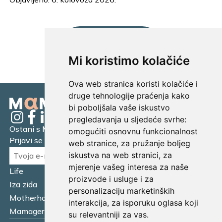
UČITAJ JOŠ...
Mi koristimo kolačiće
Ova web stranica koristi kolačiće i
druge tehnologije praćenja kako
bi poboljšala vaše iskustvo
pregledavanja u sljedeće svrhe:
Ostani s Mamagerom
omogućiti osnovnu funkcionalnost
Prijavi se na naš newsletter.
web stranice
,
za pružanje boljeg
iskustva na web stranici
,
za
mjerenje vašeg interesa za naše
Life
Financijska pismenost
proizvode i usluge i za
Iza zida
Business
personalizaciju marketinških
Motherhood
Tatager
interakcija
,
za isporuku oglasa koji
Mamager Intervju
Multitasking kitchen
su relevantniji za vas
.