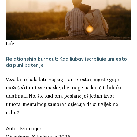
Life
Relationship burnout: Kad ljubav iscrpljuje umjesto
da puni baterije
Veza bi trebala biti tvoj siguran prostor, mjesto gdje
možeš skinuti sve maske, dići noge na kauč i duboko
udahnuti. No, što kad ona postane još jedan izvor
umora, mentalnog zamora i osjećaja da si uvijek na
rubu?
Autor:
Mamager
Objavljeno: 6. kolovoza 2026.