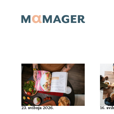
23. svibnja 2026.
16. svi