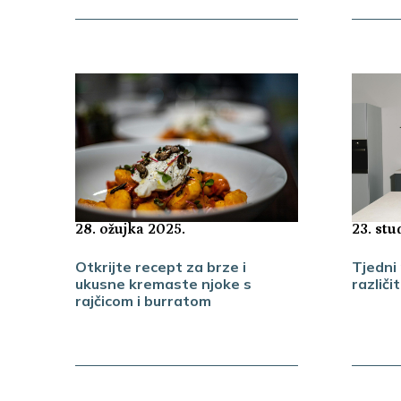
28. ožujka 2025.
23. st
Otkrijte recept za brze i
Tjedni
ukusne kremaste njoke s
različi
rajčicom i burratom