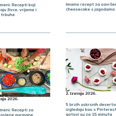
Imamo recept za savršen
meni: Recepti koji
cheesecake s jagodama u
ju živce, vrijeme i
 trbuhe
2. travnja 2026.
vnja 2026.
5 brzih uskrsnih deserta 
izgledaju kao s Pinterest
 meni: Recepti za
gotovi su za 15 minuta
oslene gurmane