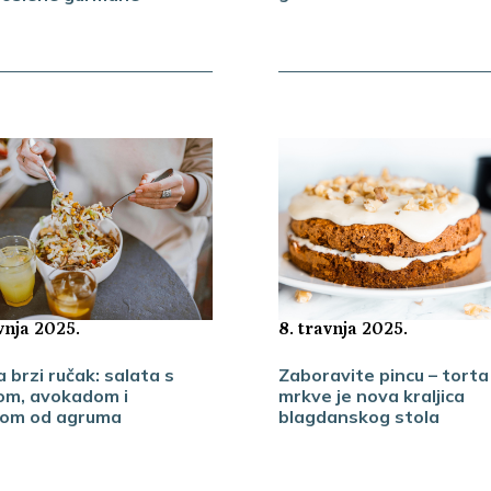
vnja 2025.
8. travnja 2025.
a brzi ručak: salata s
Zaboravite pincu – torta
nom, avokadom i
mrkve je nova kraljica
vom od agruma
blagdanskog stola