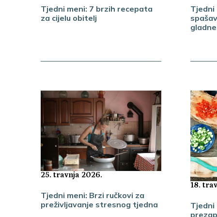
Tjedni meni: 7 brzih recepata
Tjedni 
za cijelu obitelj
spašava
gladne
25. travnja 2026.
18. tra
Tjedni meni: Brzi ručkovi za
preživljavanje stresnog tjedna
Tjedni
prezap