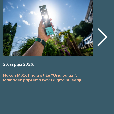
22.
26. srpnja 2026.
Ma
Nakon MIXX finala stiže “Ona odlazi”:
ul
Mamager priprema novu digitalnu seriju