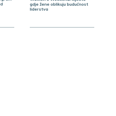
od
gdje žene oblikuju budućnost
e
liderstva