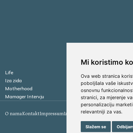
Mi koristimo ko
Life
Financijska pismen
Ova web stranica korist
Iza zida
Business
poboljšala vaše iskust
Motherhood
Tatager
osnovnu funkcionalnos
Mamager Intervju
Multitasking kitche
stranici
,
za mjerenje va
personalizaciju marketi
relevantniji za vas
.
O nama
Kontakt
Impressum
Izjava o kolačićima
Uvjeti korišt
Slažem se
Odbija