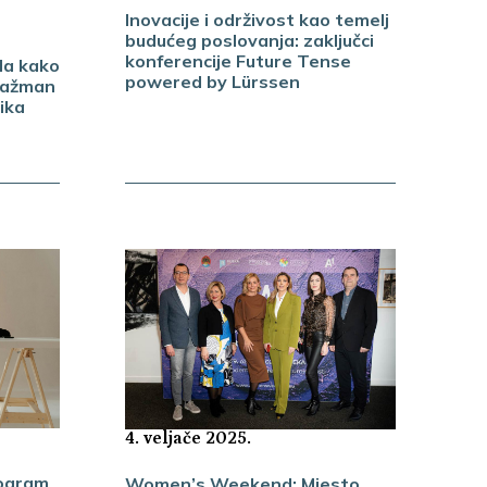
Inovacije i održivost kao temelj
budućeg poslovanja: zaključci
konferencije Future Tense
la kako
powered by Lürssen
ngažman
nika
4. veljače 2025.
rogram
Women’s Weekend: Mjesto