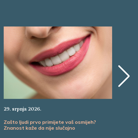
29. srpnja 2026.
26.
Zašto ljudi prvo primijete vaš osmijeh?
Nak
Znanost kaže da nije slučajno
Ma