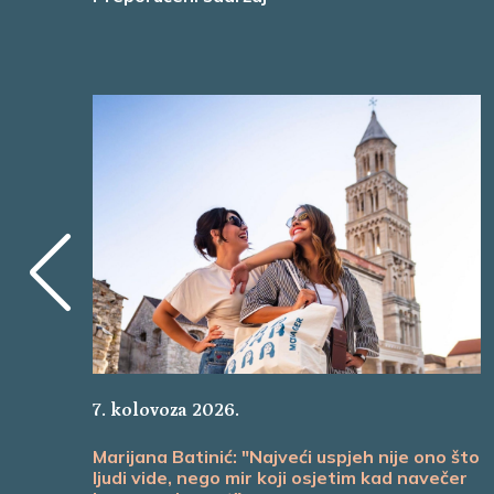
7. kolovoza 2026.
Marijana Batinić: "Najveći uspjeh nije ono što
ljudi vide, nego mir koji osjetim kad navečer