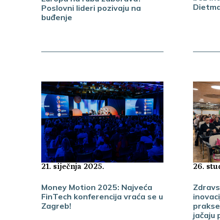
Dietm
Poslovni lideri pozivaju na
buđenje
26. st
21. siječnja 2025.
Zdravs
Money Motion 2025: Najveća
inovac
FinTech konferencija vraća se u
prakse 
Zagreb!
jačaju 