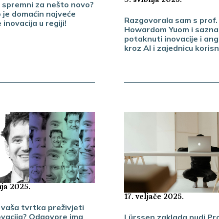
li spremni za nešto novo?
 je domaćin najveće
Razgovorala sam s prof.
inovacija u regiji!
Howardom Yuom i sazna
potaknuti inovacije i a
kroz AI i zajednicu koris
nja 2025.
17. veljače 2025.
 vaša tvrtka preživjeti
ovacija? Odgovore ima
Lürssen zaklada nudi P