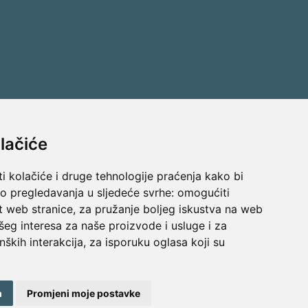
lačiće
Ostani s Mamagerom
ost
i kolačiće i druge tehnologije praćenja kako bi
Prijavi se na naš newsletter.
vo pregledavanja u sljedeće svrhe:
omogućiti
t web stranice
,
za pružanje boljeg iskustva na web
n
šeg interesa za naše proizvode i usluge i za
nških interakcija
,
za isporuku oglasa koji su
enja
Politika privatnosti
Promijeni postavke kolačića
m
Promjeni moje postavke