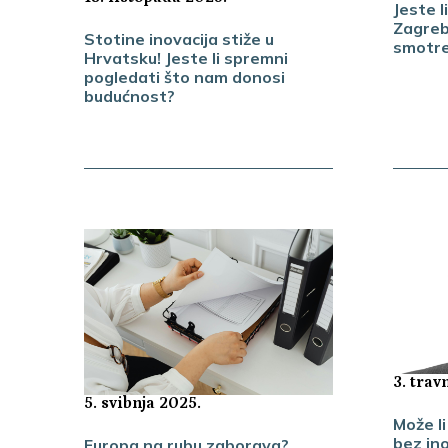
Jeste 
Zagreb
Stotine inovacija stiže u
smotre 
Hrvatsku! Jeste li spremni
pogledati što nam donosi
budućnost?
3. trav
5. svibnja 2025.
Može li
bez in
Europa na rubu zaborava?