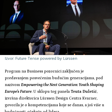
Izvor:
Future Tense powered by Lürssen
Program na Business pozornici zaključen je
predavanjem posvećenim budućim generacijama, pod
nazivom
Empowering the Next Generation: Youth Shaping
Europe's Future
. U sklopu tog panela
Teuta Duletić
,
izvršna direktorica Lürssen Design Centra Kvarner,
govorila je o kompetencijama koje se danas, a još više u
budućnosti, očekuju od lidera.