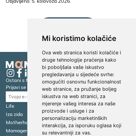
Objavljeno: 5. kolovoza 2026.
UČITAJ JOŠ...
Mi koristimo kolačiće
Ova web stranica koristi kolačiće i
druge tehnologije praćenja kako
bi poboljšala vaše iskustvo
pregledavanja u sljedeće svrhe:
Ostani s Mamagerom
omogućiti osnovnu funkcionalnost
Prijavi se na naš newsletter.
web stranice
,
za pružanje boljeg
iskustva na web stranici
,
za
mjerenje vašeg interesa za naše
Life
Financijska pismenost
proizvode i usluge i za
Iza zida
Business
personalizaciju marketinških
Motherhood
Tatager
interakcija
,
za isporuku oglasa koji
Mamager Intervju
Multitasking kitchen
su relevantniji za vas
.