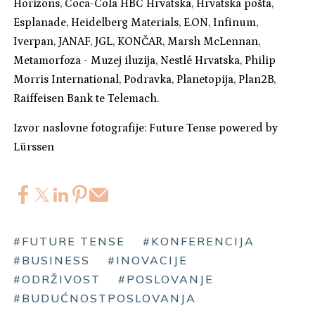
Horizons, Coca-Cola HBC Hrvatska, Hrvatska pošta,
Esplanade, Heidelberg Materials, E.ON, Infinum,
Iverpan, JANAF, JGL, KONČAR, Marsh McLennan,
Metamorfoza - Muzej iluzija, Nestlé Hrvatska, Philip
Morris International, Podravka, Planetopija, Plan2B,
Raiffeisen Bank te Telemach.
Izvor naslovne fotografije: Future Tense powered by
Lürssen
#FUTURE TENSE
#KONFERENCIJA
#BUSINESS
#INOVACIJE
#ODRŽIVOST
#POSLOVANJE
#BUDUĆNOSTPOSLOVANJA