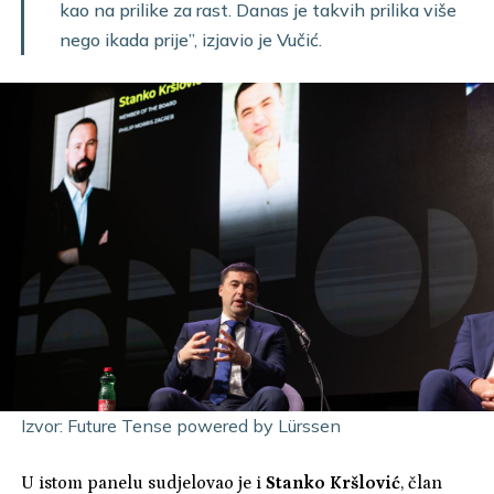
kao na prilike za rast. Danas je takvih prilika više
nego ikada prije”, izjavio je Vučić.
Izvor:
Future Tense powered by Lürssen
U istom panelu sudjelovao je i
Stanko Kršlović
, član