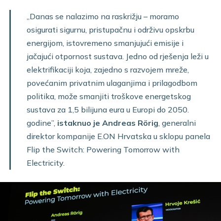
„Danas se nalazimo na raskrižju – moramo
osigurati sigurnu, pristupačnu i održivu opskrbu
energijom, istovremeno smanjujući emisije i
jačajući otpornost sustava. Jedno od rješenja leži u
elektrifikaciji koja, zajedno s razvojem mreže,
povećanim privatnim ulaganjima i prilagodbom
politika, može smanjiti troškove energetskog
sustava za 1,5 bilijuna eura u Europi do 2050.
godine”,
istaknuo je Andreas Rörig
, generalni
direktor kompanije E.ON Hrvatska u sklopu panela
Flip the Switch: Powering Tomorrow with
Electricity.