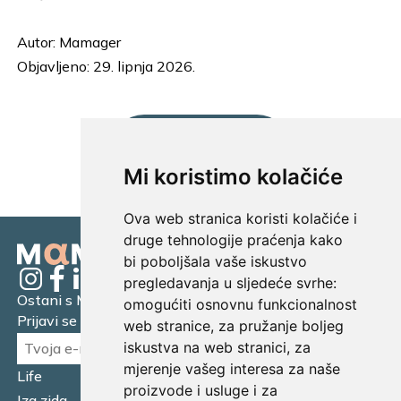
Autor:
Mamager
Objavljeno: 29. lipnja 2026.
UČITAJ JOŠ...
Mi koristimo kolačiće
Ova web stranica koristi kolačiće i
druge tehnologije praćenja kako
bi poboljšala vaše iskustvo
pregledavanja u sljedeće svrhe:
Ostani s Mamagerom
omogućiti osnovnu funkcionalnost
Prijavi se na naš newsletter.
web stranice
,
za pružanje boljeg
iskustva na web stranici
,
za
mjerenje vašeg interesa za naše
Life
Financijska pismenost
proizvode i usluge i za
Iza zida
Business