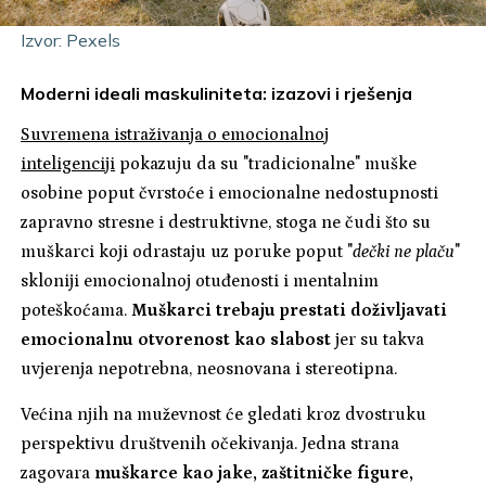
Izvor: Pexels
Moderni ideali maskuliniteta: izazovi i rješenja
Suvremena istraživanja o emocionalnoj
inteligenciji
pokazuju da su "tradicionalne" muške
osobine poput čvrstoće i emocionalne nedostupnosti
zapravno stresne i destruktivne, stoga ne čudi što su
muškarci koji odrastaju uz poruke poput "
dečki ne plaču
"
skloniji emocionalnoj otuđenosti i mentalnim
poteškoćama.
Muškarci trebaju prestati doživljavati
emocionalnu otvorenost kao slabost
jer su takva
uvjerenja nepotrebna, neosnovana i stereotipna.
Većina njih na muževnost će gledati kroz dvostruku
perspektivu društvenih očekivanja. Jedna strana
zagovara
muškarce kao jake, zaštitničke figure,