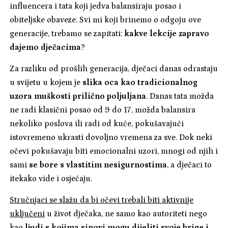
influencera i tata koji jedva balansiraju posao i
obiteljske obaveze. Svi mi koji brinemo o odgoju ove
generacije, trebamo se zapitati:
kakve lekcije zapravo
dajemo dječacima
?
Za razliku od prošlih generacija, dječaci danas odrastaju
u svijetu u kojem je
slika oca kao tradicionalnog
uzora muškosti prilično poljuljana
. Danas tata možda
ne radi klasični posao od 9 do 17, možda balansira
nekoliko poslova ili radi od kuće, pokušavajući
istovremeno ukrasti dovoljno vremena za sve. Dok neki
očevi pokušavaju biti emocionalni uzori, mnogi od njih i
sami
se bore s vlastitim nesigurnostima
, a dječaci to
itekako vide i osjećaju.
Stručnjaci se slažu da bi očevi trebali biti aktivnije
uključeni
u život dječaka, ne samo kao autoriteti nego
kao
ljudi s kojima sinovi mogu dijeliti svoje brige i