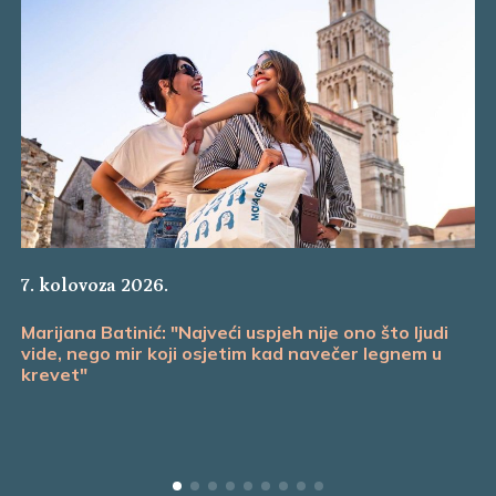
7. kolovoza 2026.
Marijana Batinić: "Najveći uspjeh nije ono što ljudi
vide, nego mir koji osjetim kad navečer legnem u
krevet"