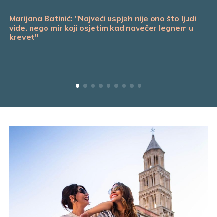
Marijana Batinić: "Najveći uspjeh nije ono što ljudi
vide, nego mir koji osjetim kad navečer legnem u
krevet"