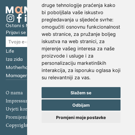
druge tehnologije praćenja kako
bi poboljšala vaše iskustvo
pregledavanja u sljedeće svrhe:
Ostani s Mamagerom
omogućiti osnovnu funkcionalnost
Prijavi se na naš newsletter.
web stranice
,
za pružanje boljeg
iskustva na web stranici
,
za
mjerenje vašeg interesa za naše
Life
Financijska pismenost
proizvode i usluge i za
Iza zida
Business
personalizaciju marketinških
Motherhood
Tatager
interakcija
,
za isporuku oglasa koji
Mamager Intervju
Multitasking kitchen
su relevantniji za vas
.
Slažem se
O nama
Kontakt
Impressum
Izjava o kolačićima
Odbijam
Uvjeti korištenja
Politika privatnosti
Promijeni postavke kolačića
Promjeni moje postavke
Copyright 2025 Mamager