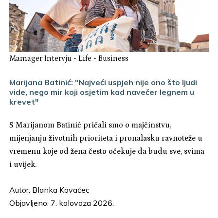
Mamager Intervju
-
Life
-
Business
Marijana Batinić: "Najveći uspjeh nije ono što ljudi
vide, nego mir koji osjetim kad navečer legnem u
krevet"
S Marijanom Batinić pričali smo o majčinstvu,
mijenjanju životnih prioriteta i pronalasku ravnoteže u
vremenu koje od žena često očekuje da budu sve, svima
i uvijek.
Autor:
Blanka Kovačec
Objavljeno: 7. kolovoza 2026.