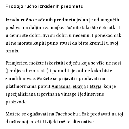
Prodaja ručno izrađenih predmeta
Izrada ručno rađenih predmeta
jedan je od mogućih
poslova na daljinu za majke. Počnite tako što ćete otkriti
u čemu ste dobri. Svi su dobri u nečemu. I ponekad čak
ni ne morate kupiti puno stvari da biste krenuli u svoj
biznis.
Primjerice, možete iskoristiti odjeću koja se više ne nosi
(jer djeca brzo rastu) i ponuditi je online kako biste
zaradili novac. Možete se prijaviti i prodavati na
platfmormama poput
Amazona
,
eBayja
i
Etsyja
, koji je
specijalizirana trgovina za vintage i jedinstvene
proizvode.
Možete se oglašavati na Facebooku i čak prodavati na toj
društvenoj mreži. Uvijek tražite alternative.