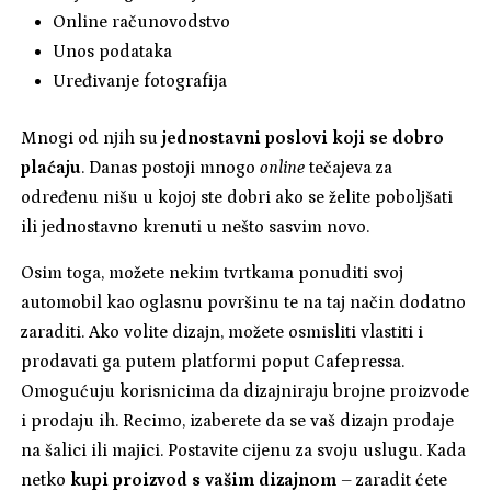
Online računovodstvo
Unos podataka
Uređivanje fotografija
Mnogi od njih su
jednostavni poslovi koji se dobro
plaćaju
. Danas postoji mnogo
online
tečajeva za
određenu nišu u kojoj ste dobri ako se želite poboljšati
ili jednostavno krenuti u nešto sasvim novo.
Osim toga, možete nekim tvrtkama ponuditi svoj
automobil kao oglasnu površinu te na taj način dodatno
zaraditi. Ako volite dizajn, možete osmisliti vlastiti i
prodavati ga putem platformi poput Cafepressa.
Omogućuju korisnicima da dizajniraju brojne proizvode
i prodaju ih. Recimo, izaberete da se vaš dizajn prodaje
na šalici ili majici. Postavite cijenu za svoju uslugu. Kada
netko
kupi proizvod s vašim dizajnom
– zaradit ćete