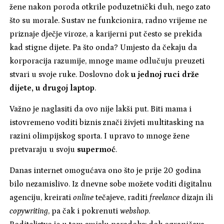
žene nakon poroda otkrile poduzetnički duh, nego zato
što su morale. Sustav ne funkcionira, radno vrijeme ne
priznaje dječje viroze, a karijerni put često se prekida
kad stigne dijete. Pa što onda? Umjesto da čekaju da
korporacija razumije, mnoge mame odlučuju preuzeti
stvari u svoje ruke. Doslovno dok
u jednoj ruci drže
dijete, u drugoj laptop
.
Važno je naglasiti da ovo nije lakši put. Biti mama i
istovremeno voditi biznis znači živjeti multitasking na
razini olimpijskog sporta. I upravo to mnoge žene
pretvaraju u svoju
supermoć
.
Danas internet omogućava ono što je prije 20 godina
bilo nezamislivo. Iz dnevne sobe možete voditi digitalnu
agenciju, kreirati
online
tečajeve, raditi
freelance
dizajn ili
copywriting
, pa čak i pokrenuti
webshop
.