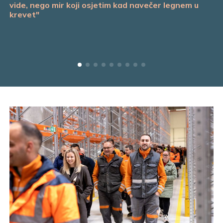
vide, nego mir koji osjetim kad navečer legnem u
krevet"