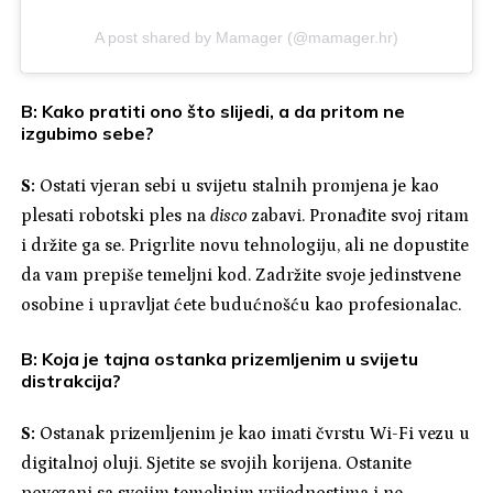
A post shared by Mamager (@mamager.hr)
B: Kako pratiti ono što slijedi, a da pritom ne
izgubimo sebe?
S:
Ostati vjeran sebi u svijetu stalnih promjena je kao
plesati robotski ples na
disco
zabavi. Pronađite svoj ritam
i držite ga se. Prigrlite novu tehnologiju, ali ne dopustite
da vam prepiše temeljni kod. Zadržite svoje jedinstvene
osobine i upravljat ćete budućnošću kao profesionalac.
B: Koja je tajna ostanka prizemljenim u svijetu
distrakcija?
S:
Ostanak prizemljenim je kao imati čvrstu Wi-Fi vezu u
digitalnoj oluji. Sjetite se svojih korijena. Ostanite
povezani sa svojim temeljnim vrijednostima i ne