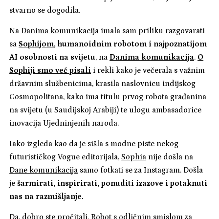
stvarno se dogodila.
Na
Danima komunikacija
imala sam priliku razgovarati
sa
Sophijom
, humanoidnim robotom i najpoznatijom
AI osobnosti na svijetu
, na
Danima komunikacija
.
O
Sophiji smo već pisali
i rekli kako je večerala s važnim
državnim službenicima, krasila naslovnicu indijskog
Cosmopolitana, kako ima titulu prvog robota građanina
na svijetu (u Saudijskoj Arabiji) te ulogu ambasadorice
inovacija Ujedninjenih naroda.
Iako izgleda kao da je sišla s modne piste nekog
futurističkog Vogue editorijala,
Sophia
nije došla na
Dane komunikacija
samo fotkati se za Instagram. Došla
je
šarmirati, inspirirati, ponuditi izazove i potaknuti
nas na razmišljanje.
Da, dobro ste pročitali. Robot s odličnim smislom za