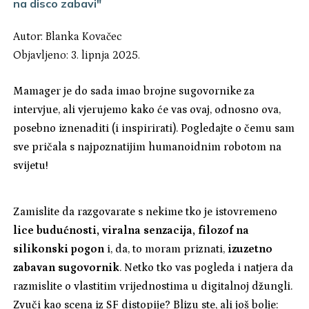
na disco zabavi"
Autor:
Blanka Kovačec
Objavljeno: 3. lipnja 2025.
Mamager je do sada imao brojne sugovornike za
intervjue, ali vjerujemo kako će vas ovaj, odnosno ova,
posebno iznenaditi (i inspirirati). Pogledajte o čemu sam
sve pričala s najpoznatijim humanoidnim robotom na
svijetu!
Zamislite da razgovarate s nekime tko je istovremeno
lice budućnosti, viralna senzacija, filozof na
silikonski pogon
i, da, to moram priznati,
izuzetno
zabavan sugovornik
. Netko tko vas pogleda i natjera da
razmislite o vlastitim vrijednostima u digitalnoj džungli.
Zvuči kao scena iz SF distopije? Blizu ste, ali još bolje: