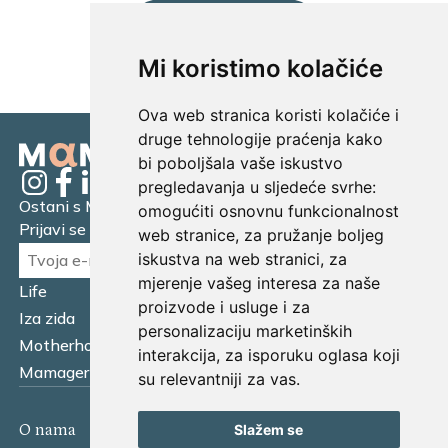
UČITAJ JOŠ...
Mi koristimo kolačiće
Ova web stranica koristi kolačiće i
druge tehnologije praćenja kako
bi poboljšala vaše iskustvo
pregledavanja u sljedeće svrhe:
Ostani s Mamagerom
omogućiti osnovnu funkcionalnost
Prijavi se na naš newsletter.
web stranice
,
za pružanje boljeg
iskustva na web stranici
,
za
mjerenje vašeg interesa za naše
Life
Financijska pismenost
proizvode i usluge i za
Iza zida
Business
personalizaciju marketinških
Motherhood
Tatager
interakcija
,
za isporuku oglasa koji
Mamager Intervju
Multitasking kitchen
su relevantniji za vas
.
O nama
Kontakt
Slažem se