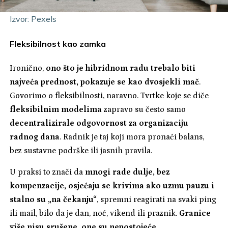
Izvor: Pexels
Fleksibilnost kao zamka
Ironično,
ono što je hibridnom radu trebalo biti
najveća prednost, pokazuje se kao dvosjekli mač
.
Govorimo o fleksibilnosti, naravno. Tvrtke koje se diče
fleksibilnim modelima
zapravo su često samo
decentralizirale odgovornost za organizaciju
radnog dana
. Radnik je taj koji mora pronaći balans,
bez sustavne podrške ili jasnih pravila.
U praksi to znači da
mnogi rade dulje, bez
kompenzacije, osjećaju se krivima ako uzmu pauzu i
stalno su „na čekanju“
, spremni reagirati na svaki ping
ili mail, bilo da je dan, noć, vikend ili praznik.
Granice
više nisu srušene, one su nepostojeće
.