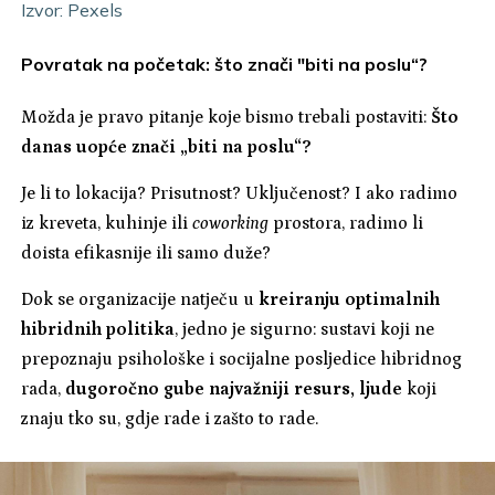
Izvor: Pexels
Povratak na početak: što znači "biti na poslu“?
Možda je pravo pitanje koje bismo trebali postaviti:
Što
danas uopće znači „biti na poslu“?
Je li to lokacija? Prisutnost? Uključenost? I ako radimo
iz kreveta, kuhinje ili
coworking
prostora, radimo li
doista efikasnije ili samo duže?
Dok se organizacije natječu u
kreiranju optimalnih
hibridnih politika
, jedno je sigurno: sustavi koji ne
prepoznaju psihološke i socijalne posljedice hibridnog
rada,
dugoročno gube najvažniji resurs, ljude
koji
znaju tko su, gdje rade i zašto to rade.