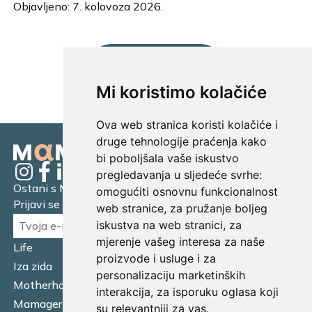
Objavljeno: 7. kolovoza 2026.
UČITAJ JOŠ...
Mi koristimo kolačiće
Ova web stranica koristi kolačiće i
druge tehnologije praćenja kako
bi poboljšala vaše iskustvo
pregledavanja u sljedeće svrhe:
Ostani s Mamagerom
omogućiti osnovnu funkcionalnost
Prijavi se na naš newsletter.
web stranice
,
za pružanje boljeg
iskustva na web stranici
,
za
mjerenje vašeg interesa za naše
Life
Financijska pismenost
proizvode i usluge i za
Iza zida
Business
personalizaciju marketinških
Motherhood
Tatager
interakcija
,
za isporuku oglasa koji
Mamager Intervju
Multitasking kitchen
su relevantniji za vas
.