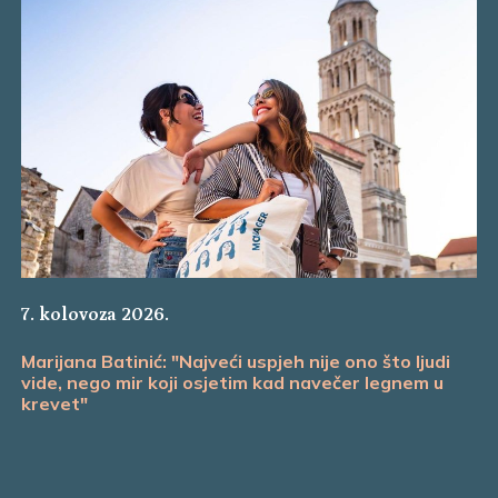
7. kolovoza 2026.
Marijana Batinić: "Najveći uspjeh nije ono što ljudi
vide, nego mir koji osjetim kad navečer legnem u
krevet"