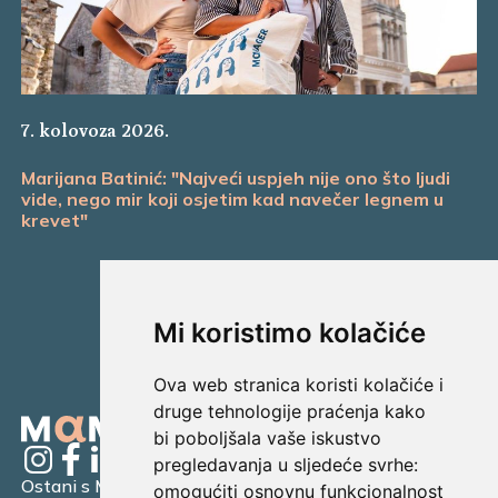
7. kolovoza 2026.
Marijana Batinić: "Najveći uspjeh nije ono što ljudi
vide, nego mir koji osjetim kad navečer legnem u
krevet"
Mi koristimo kolačiće
Ova web stranica koristi kolačiće i
druge tehnologije praćenja kako
bi poboljšala vaše iskustvo
pregledavanja u sljedeće svrhe:
Ostani s Mamagerom
omogućiti osnovnu funkcionalnost