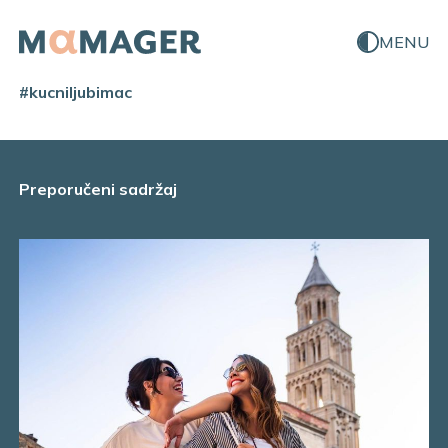
MENU
#kucniljubimac
Preporučeni sadržaj