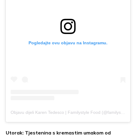
Pogledajte ovu objavu na Instagramu.
Objavu dijeli Karen Tedesco | Familystyle Food (@familystylefood)
Utorak: Tjestenina s kremastim umakom od