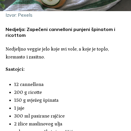
Izvor: Pexels
Nedjelja: Zapečeni cannelloni punjeni špinatom i
ricottom
Nedjeljno veggie jelo koje svi vole, a koje je toplo,
kremasto i zasitno.
Sastojci:
12 cannellona
200 g ricotte
150 g svježeg špinata
1 jaje
300 ml pasirane rajčice
2 žlice maslinovog ulja