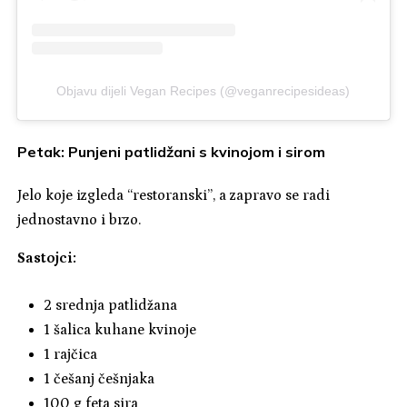
Objavu dijeli Vegan Recipes (@veganrecipesideas)
Petak: Punjeni patlidžani s kvinojom i sirom
Jelo koje izgleda “restoranski”, a zapravo se radi
jednostavno i brzo.
Sastojci:
2 srednja patlidžana
1 šalica kuhane kvinoje
1 rajčica
1 češanj češnjaka
100 g feta sira