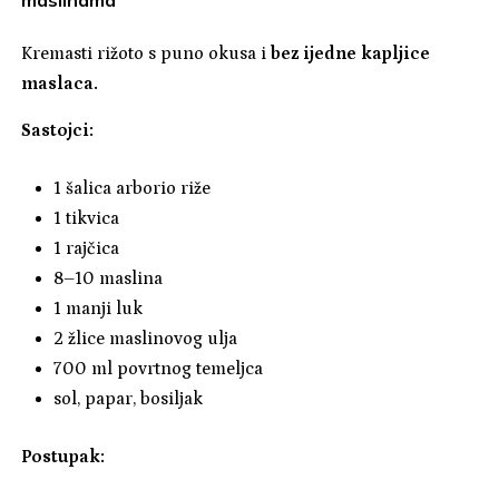
Kremasti rižoto s puno okusa i
bez ijedne kapljice
maslaca.
Sastojci:
1 šalica arborio riže
1 tikvica
1 rajčica
8–10 maslina
1 manji luk
2 žlice maslinovog ulja
700 ml povrtnog temeljca
sol, papar, bosiljak
Postupak: