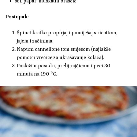
sol, papar, muškatni oraščić
Postupak:
Špinat kratko propirjaj i pomiješaj s ricottom,
jajem i začinima.
Napuni cannellone tom smjesom (najlakše
pomoću vrećice za ukrašavanje kolača).
Posloži u posudu, prelij rajčicom i peci 30
minuta na 190 °C.