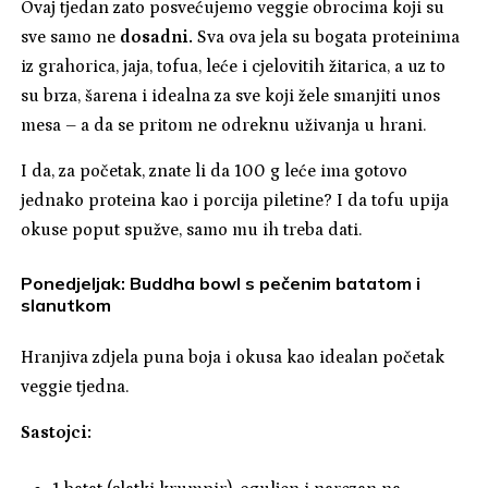
Ovaj tjedan zato posvećujemo veggie obrocima koji su
sve samo ne
dosadni.
Sva ova jela su bogata proteinima
iz grahorica, jaja, tofua, leće i cjelovitih žitarica, a uz to
su brza, šarena i idealna za sve koji žele smanjiti unos
mesa – a da se pritom ne odreknu uživanja u hrani.
I da, za početak, znate li da 100 g leće ima gotovo
jednako proteina kao i porcija piletine? I da tofu upija
okuse poput spužve, samo mu ih treba dati.
Ponedjeljak: Buddha bowl s pečenim batatom i
slanutkom
Hranjiva zdjela puna boja i okusa kao idealan početak
veggie tjedna.
Sastojci: