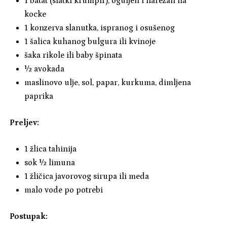
1 batat (slatki krumpir), oguljen i narezan na
kocke
1 konzerva slanutka, ispranog i osušenog
1 šalica kuhanog bulgura ili kvinoje
šaka rikole ili baby špinata
½ avokada
maslinovo ulje, sol, papar, kurkuma, dimljena
paprika
Preljev:
1 žlica tahinija
sok ½ limuna
1 žličica javorovog sirupa ili meda
malo vode po potrebi
Postupak: