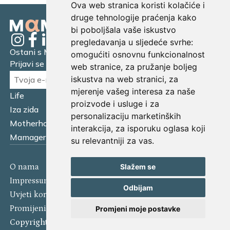
Ova web stranica koristi kolačiće i
druge tehnologije praćenja kako
bi poboljšala vaše iskustvo
pregledavanja u sljedeće svrhe:
Ostani s Mamagerom
omogućiti osnovnu funkcionalnost
Prijavi se na naš newsletter.
web stranice
,
za pružanje boljeg
iskustva na web stranici
,
za
mjerenje vašeg interesa za naše
Life
Financijska pismenost
proizvode i usluge i za
Iza zida
Business
personalizaciju marketinških
Motherhood
Tatager
interakcija
,
za isporuku oglasa koji
Mamager Intervju
Multitasking kitchen
su relevantniji za vas
.
O nama
Kontakt
Slažem se
Impressum
Izjava o kolačićima
Odbijam
Uvjeti korištenja
Politika privatnosti
Promijeni postavke kolačića
Promjeni moje postavke
Copyright 2025 Mamager