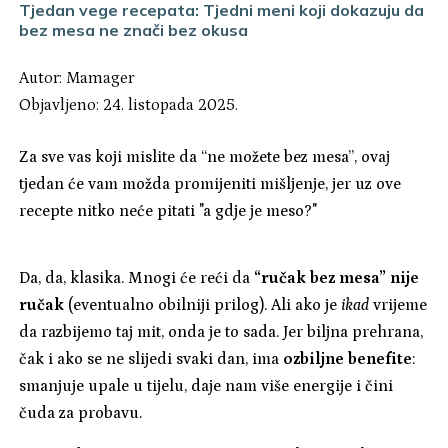
Tjedan vege recepata: Tjedni meni koji dokazuju da
bez mesa ne znači bez okusa
Autor:
Mamager
Objavljeno: 24. listopada 2025.
Za sve vas koji mislite da “ne možete bez mesa”, ovaj
tjedan će vam možda promijeniti mišljenje, jer uz ove
recepte nitko neće pitati "a gdje je meso?"
Da, da, klasika. Mnogi će reći da
“ručak bez mesa” nije
ručak
(eventualno obilniji prilog). Ali ako je
ikad
vrijeme
da razbijemo taj mit, onda je to sada. Jer biljna prehrana,
čak i ako se ne slijedi svaki dan, ima
ozbiljne benefite
:
smanjuje upale u tijelu, daje nam više energije i čini
čuda za probavu.