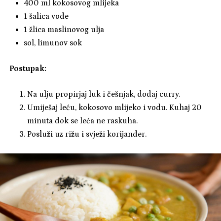
400 ml kokosovog mlijeka
1 šalica vode
1 žlica maslinovog ulja
sol, limunov sok
Postupak:
Na ulju propirjaj luk i češnjak, dodaj curry.
Umiješaj leću, kokosovo mlijeko i vodu. Kuhaj 20
minuta dok se leća ne raskuha.
Posluži uz rižu i svježi korijander.