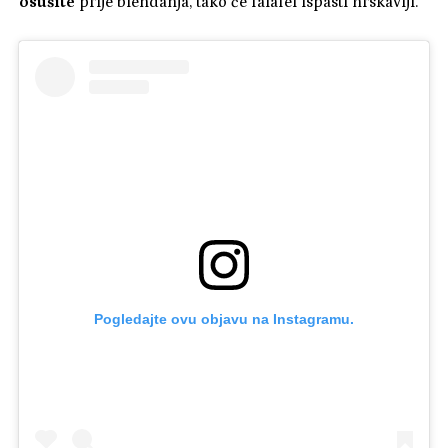
osušite
prije blendanja, tako će falafel ispasti hrskaviji.
Pogledajte ovu objavu na Instagramu.