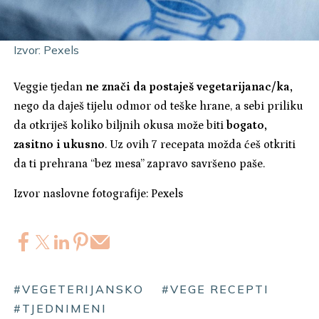
Izvor: Pexels
Veggie tjedan
ne znači da postaješ vegetarijanac/ka,
nego da daješ tijelu odmor od teške hrane, a sebi priliku
da otkriješ koliko biljnih okusa može biti
bogato,
zasitno i ukusno
. Uz ovih 7 recepata možda ćeš otkriti
da ti prehrana “bez mesa” zapravo savršeno paše.
Izvor naslovne fotografije: Pexels
#VEGETERIJANSKO
#VEGE RECEPTI
#TJEDNIMENI