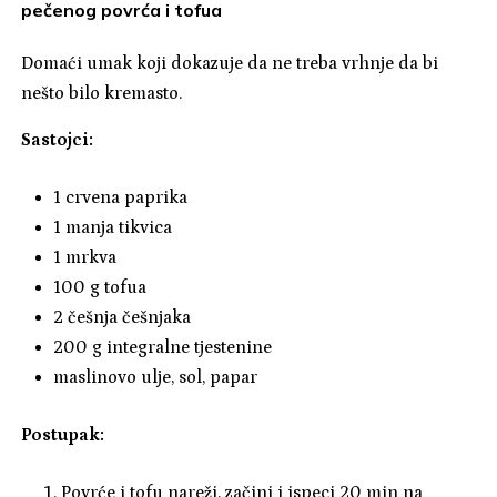
pečenog povrća i tofua
Domaći umak koji dokazuje da ne treba vrhnje da bi
nešto bilo kremasto.
Sastojci:
1 crvena paprika
1 manja tikvica
1 mrkva
100 g tofua
2 češnja češnjaka
200 g integralne tjestenine
maslinovo ulje, sol, papar
Postupak:
Povrće i tofu nareži, začini i ispeci 20 min na