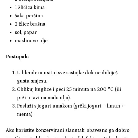
1 žličica kima
šaka peršina
2 žlice brašna
sol, papar
maslinovo ulje
Postupak:
U blenderu usitni sve sastojke dok ne dobiješ
gustu smjesu.
Oblikuj kuglice i peci 25 minuta na 200 °C (ili
prži u tavi na malo ulja).
Posluži s jogurt umakom (grčki jogurt + limun +
menta).
Ako koristite konzervirani slanutak, obavezno ga
dobro