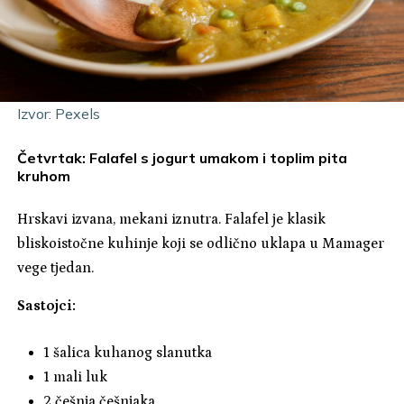
Izvor: Pexels
Četvrtak: Falafel s jogurt umakom i toplim pita
kruhom
Hrskavi izvana, mekani iznutra. Falafel je klasik
bliskoistočne kuhinje koji se odlično uklapa u Mamager
vege tjedan.
Sastojci:
1 šalica kuhanog slanutka
1 mali luk
2 češnja češnjaka