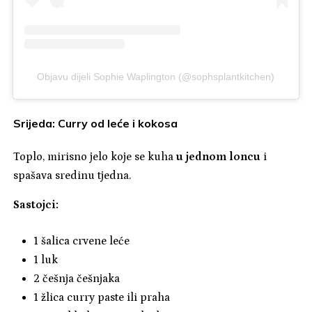
Objavu dijeli Sophie Waplington (@sophsplantkitchen)
Srijeda: Curry od leće i kokosa
Toplo, mirisno jelo koje se kuha
u jednom loncu
i
spašava sredinu tjedna.
Sastojci:
1 šalica crvene leće
1 luk
2 češnja češnjaka
1 žlica curry paste ili praha