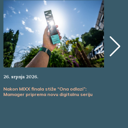
22.
26. srpnja 2026.
Ma
Nakon MIXX finala stiže “Ona odlazi”:
ul
Mamager priprema novu digitalnu seriju