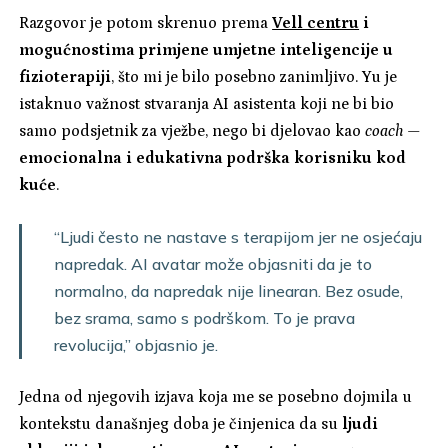
Razgovor je potom skrenuo prema
Vell centru
i
mogućnostima primjene umjetne inteligencije u
fizioterapiji
, što mi je bilo posebno zanimljivo. Yu je
istaknuo važnost stvaranja AI asistenta koji ne bi bio
samo podsjetnik za vježbe, nego bi djelovao kao
coach
—
emocionalna i edukativna podrška korisniku kod
kuće
.
“Ljudi često ne nastave s terapijom jer ne osjećaju
napredak. AI avatar može objasniti da je to
normalno, da napredak nije linearan. Bez osude,
bez srama, samo s podrškom. To je prava
revolucija,” objasnio je.
Jedna od njegovih izjava koja me se posebno dojmila u
kontekstu današnjeg doba je činjenica da su
ljudi