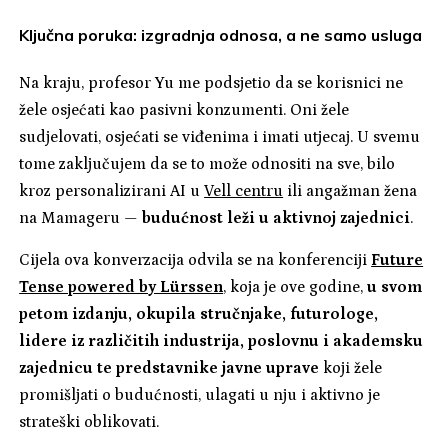
Ključna poruka: izgradnja odnosa, a ne samo usluga
Na kraju, profesor Yu me podsjetio da se korisnici ne
žele osjećati kao pasivni konzumenti. Oni žele
sudjelovati, osjećati se viđenima i imati utjecaj. U svemu
tome zaključujem da se to može odnositi na sve, bilo
kroz personalizirani AI u
Vell centru
ili angažman žena
na Mamageru —
budućnost leži u aktivnoj zajednici
.
Cijela ova konverzacija odvila se na konferenciji
Future
Tense powered by Lürssen
, koja je ove godine,
u svom
petom izdanju, okupila stručnjake, futurologe,
lidere iz različitih industrija, poslovnu i akademsku
zajednicu te predstavnike javne uprave
koji žele
promišljati o budućnosti, ulagati u nju i aktivno je
strateški oblikovati.