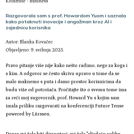
Kolumne
-
Business
Razgovorala sam s prof. Howardom Yuom i saznala
kako potaknuti inovacije i angažman kroz AI i
zajednicu korisnika
Autor:
Blanka Kovačec
Objavljeno: 9. svibnja 2025.
Pravo pitanje više nije kako nešto radimo, nego za koga i
s kim. A odgovor se često skriva upravo u tome da se
malo maknemo s puta i damo prostor korisnicima da
budu više od potrošača. Pročitajte što o svemu tome ima
za reći moj sugovornik, prof. Howard Yu s kojim sam
imala priliku razgovarati na konferenciji Future Tense
powered by Lürssen.