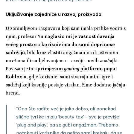
Uključivanje zajednice u razvoj proizvoda
U zanimljivom razgovoru koji sam imala prilike voditi s
njim, profesor Yu
naglasio mi je važnost davanja
većeg prostora korisnicima da sami doprinose
sadržaju
, bilo kroz vlastiti angažman na društvenim
mrežama ili sudjelovanjem u razvoju novih značajki.
Povezao je to s
primjerom
gaming
platformi poput
Roblox-a
, gdje korisnici sami stvaraju mini-igre i
sadržaj koji kasnije postaje viralan, čime dodatno jačaju
brend.
“Ono što radite već je jako dobro, ali ponekad
slične tvrtke imaju ‘beauty tax’ – sve je previše
‘plug and play’, pa se gubi angažman. Trebamo
potaknuti korisnike da nešto sami kreiraju, da se