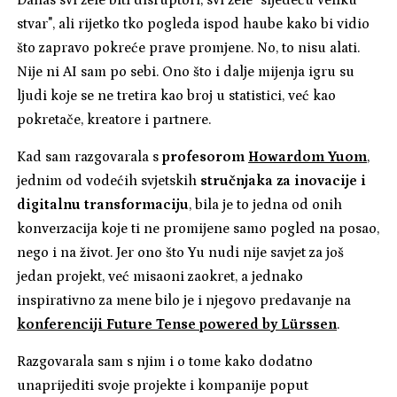
Danas svi žele biti disruptori, svi žele "sljedeću veliku
stvar", ali rijetko tko pogleda ispod haube kako bi vidio
što zapravo pokreće prave promjene. No, to nisu alati.
Nije ni AI sam po sebi. Ono što i dalje mijenja igru su
ljudi koje se ne tretira kao broj u statistici, već kao
pokretače, kreatore i partnere.
Kad sam razgovarala s
profesorom
Howardom Yuom
,
jednim od vodećih svjetskih
stručnjaka za inovacije i
digitalnu transformaciju
, bila je to jedna od onih
konverzacija koje ti ne promijene samo pogled na posao,
nego i na život. Jer ono što Yu nudi nije savjet za još
jedan projekt, već misaoni zaokret, a jednako
inspirativno za mene bilo je i njegovo predavanje na
konferenciji Future Tense powered by Lürssen
.
Razgovarala sam s njim i o tome kako dodatno
unaprijediti svoje projekte i kompanije poput