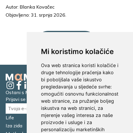
Autor:
Blanka Kovačec
Objavljeno: 31. srpnja 2026.
UČITAJ JOŠ...
Mi koristimo kolačiće
Ova web stranica koristi kolačiće i
druge tehnologije praćenja kako
bi poboljšala vaše iskustvo
pregledavanja u sljedeće svrhe:
Ostani s Mamagerom
omogućiti osnovnu funkcionalnost
Prijavi se na naš newsletter.
web stranice
,
za pružanje boljeg
iskustva na web stranici
,
za
mjerenje vašeg interesa za naše
Life
Financijska pismenost
proizvode i usluge i za
Iza zida
Business
personalizaciju marketinških