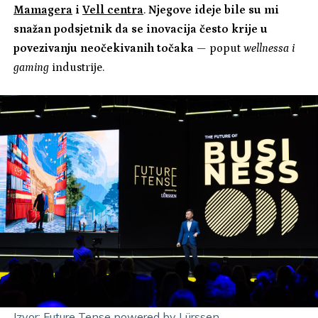
Mamagera
i
Vell centra
.
Njegove ideje bile su mi
snažan podsjetnik da se inovacija često krije u
povezivanju neočekivanih točaka
— poput
wellnessa i
gaming
industrije.
Izvor: Future Tense powered by Lürssen