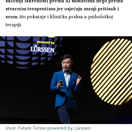
skloniji iskrenosti prema AI sustavima nego prema
stvarnim terapeutima jer osjećaju manji pritisak i
sram
, što pokazuje i klinička praksa u psihološkoj
terapiji.
Izvor: Future Tense powered by Lürssen